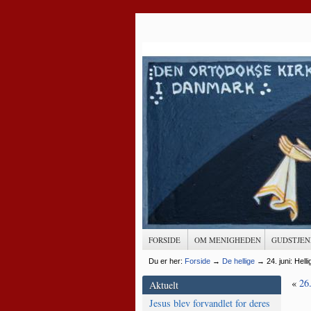
FORSIDE
OM MENIGHEDEN
GUDSTJEN
Du er her:
Forside
→
De hellige
→
24. juni: He
«
26.
Aktuelt
Jesus blev forvandlet for deres