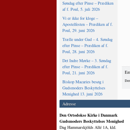
Søndag efter Pinse – Prædiken
af f. Poul, 5. juli 2026
Vi er ikke for kloge –
Apostelfesten – Prædiken af f.
Poul, 29. juni 2026
Trælle under Gud – 4. Søndag
efter Pinse – Prædiken af f.
Poul, 28. juni 2026
Det Indre Mørke – 3. Søndag
efter Pinse – Prædiken af f.
Em
Poul, 21. juni 2026
Den
Biskop Macaries besøg i
Gudsmoders Beskyttelses
Menighed 13. juni 2026
Adresse
Den Ortodokse Kirke i Danmark
Gudsmoders Beskyttelses Menighed
Dag Hammarskjölds Allé 1A, kld.