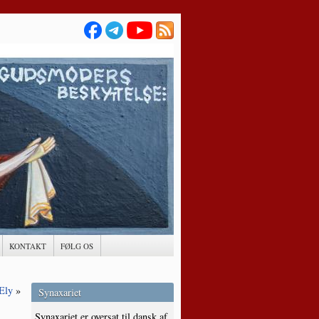
KONTAKT
FØLG OS
 Ely
»
Synaxariet
Synaxariet er oversat til dansk af