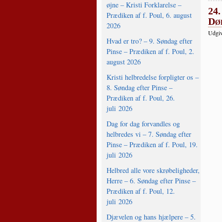
øjne – Kristi Forklarelse –
24.
Prædiken af f. Poul, 6. august
Dø
2026
Udgiv
Hvad er tro? – 9. Søndag efter
Pinse – Prædiken af f. Poul, 2.
august 2026
Kristi helbredelse forpligter os –
8. Søndag efter Pinse –
Prædiken af f. Poul, 26.
juli 2026
Dag for dag forvandles og
helbredes vi – 7. Søndag efter
Pinse – Prædiken af f. Poul, 19.
juli 2026
Helbred alle vore skrøbeligheder,
Herre – 6. Søndag efter Pinse –
Prædiken af f. Poul, 12.
juli 2026
Djævelen og hans hjælpere – 5.