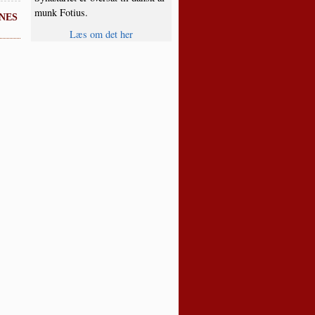
munk Fotius.
nes
Læs om det her