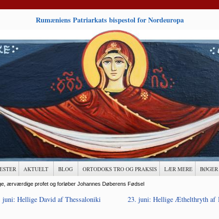
Rumæniens Patriarkats bispestol for Nordeuropa
ESTER
AKTUELT
BLOG
ORTODOKS TRO OG PRAKSIS
LÆR MERE
BØGER
llige, ærværdige profet og forløber Johannes Døberens Fødsel
 juni: Hellige David af Thessaloniki
23. juni: Hellige Æthelthryth af