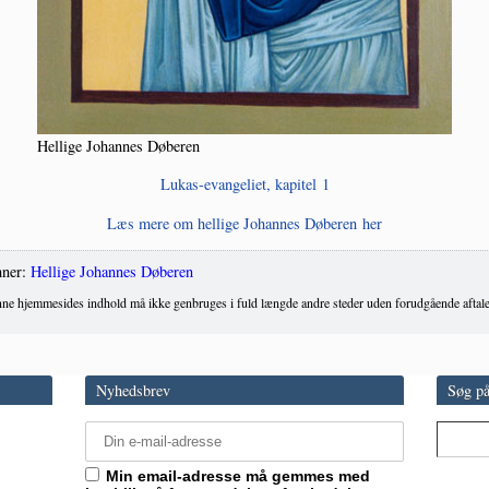
Hel­li­ge Johan­nes Døberen
Lukas-evan­ge­li­et, kapi­tel 1
Læs mere om hel­li­ge Johan­nes Døbe­ren her
ner:
Hellige Johannes Døberen
ne hjemmesides indhold må ikke genbruges i fuld længde andre steder uden forudgående aftale
Nyhedsbrev
Søg på
Min email-adresse må gemmes med