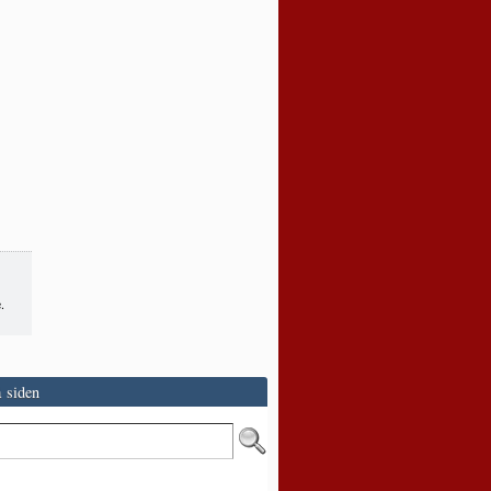
.
 siden