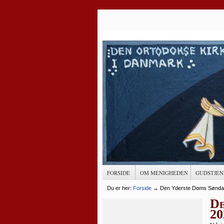
FORSIDE
OM MENIGHEDEN
GUDSTJEN
Du er her:
Forside
→
Den Yderste Doms Sønda
De
20