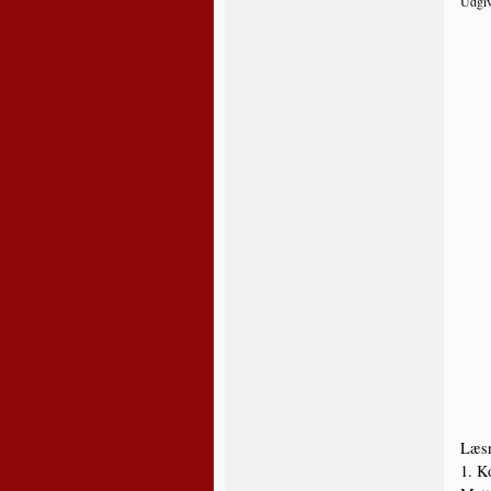
Udgiv
Læs­n
1. Ko