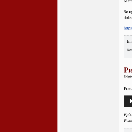
Matt
Se o
dok­s
http
Em
Den
Pr
Udgiv
Præ­
Lydaf
Epi­s
Evan­