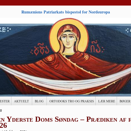
Rumæniens Patriarkats bispestol for Nordeuropa
ESTER
AKTUELT
BLOG
ORTODOKS TRO OG PRAKSIS
LÆR MERE
BØGER
g
n Yderste Doms Søndag – Prædiken af f.
26