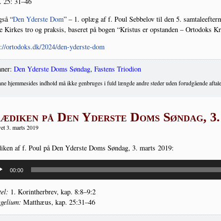
. 25: 31–46
gså “
Den Yder­ste Dom
” – 1. oplæg af f. Poul Seb­be­lov til den 5. sam­ta­le­ef­
e Kir­kes tro og prak­sis, base­ret på bogen “Kristus er opstan­den – Orto­doks 
s://ortodoks.dk/2024/den-yderste-dom
ner:
Den Yderste Doms Søndag
,
Fastens Triodion
ne hjemmesides indhold må ikke genbruges i fuld længde andre steder uden forudgående aftale
ædiken på Den Yderste Doms Søndag, 3.
et 3. marts 2019
di­ken af f. Poul på Den Yder­ste Doms Søn­dag, 3. marts 2019:
spiller
00:00
tel:
1. Kor­int­her­brev, kap. 8:8–9:2
ge­li­um:
Mat­t­hæus, kap. 25:31–46