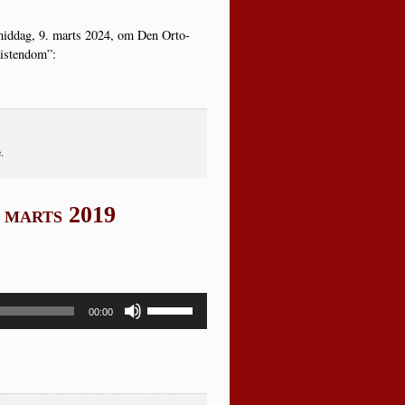
ter­mid­dag, 9. marts 2024, om Den Orto­
Kristendom”:
.
 marts 2019
Brug
00:00
op/ned
piletasterne
for
at
skrue