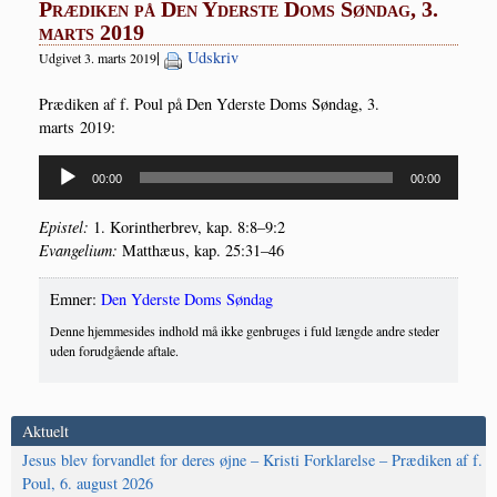
Prædiken på Den Yderste Doms Søndag, 3.
marts 2019
|
Udskriv
Udgivet 3. marts 2019
Præ­di­ken af f. Poul på Den Yder­ste Doms Søn­dag, 3.
marts 2019:
Lydafspiller
00:00
00:00
Epi­stel:
1. Kor­int­her­brev, kap. 8:8–9:2
Evan­ge­li­um:
Mat­t­hæus, kap. 25:31–46
Emner:
Den Yderste Doms Søndag
Denne hjemmesides indhold må ikke genbruges i fuld længde andre steder
uden forudgående aftale.
Aktuelt
Jesus blev forvandlet for deres øjne – Kristi Forklarelse – Prædiken af f.
Poul, 6. august 2026