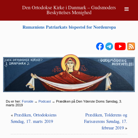
Den Ortodokse Kirke i Danmark – Gudsmoders
Beskyttelses Menighed
Rumæniens Patriarkats bispestol for Nordeuropa
Du er her:
Forside
→
Podcast
→
Prædiken på Den Yderste Doms Søndag, 3.
marts 2019
«
Prædiken, Ortodoksiens
Prædiken, Tolderens og
Søndag, 17. marts 2019
Farisæerens Søndag, 17.
februar 2019
»