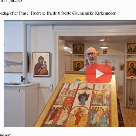
et 13. juli 2025
n­dag efter Pin­se. Fædre­ne fra de 6 før­ste Øku­me­ni­ske Kirkemøder.
in­ger: