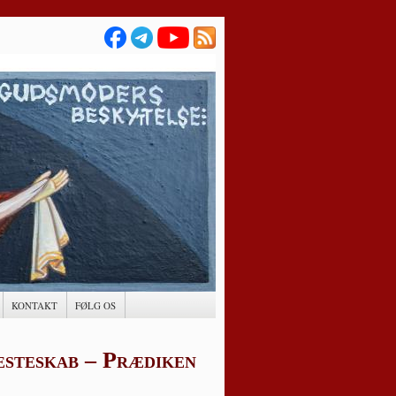
KONTAKT
FØLG OS
æsteskab – Prædiken