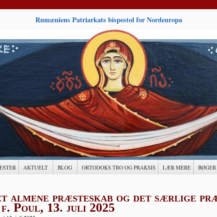
Rumæniens Patriarkats bispestol for Nordeuropa
ESTER
AKTUELT
BLOG
ORTODOKS TRO OG PRAKSIS
LÆR MERE
BØGER
t almene præsteskab og det særlige pr
 f. Poul, 13. juli 2025