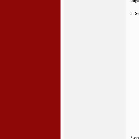
Udgiv
5. Sø
Læs­n