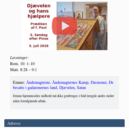
Læs­nin­ger:
Rom. 10: 1–10
Matt. 8:28 – 9:1
Emner:
Åndemagterne
,
Åndemagternes Kamp
,
Dæmoner
,
De
besatte i gadarenernes land
,
Djævelen
,
Satan
Denne hjemmesides indhold må ikke genbruges i fuld længde andre steder
uden forudgående aftale.
Adresse