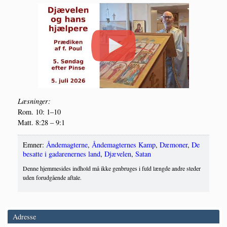
Læs­nin­ger:
Rom. 10: 1–10
Matt. 8:28 – 9:1
Emner:
Åndemagterne
,
Åndemagternes Kamp
,
Dæmoner
,
De
besatte i gadarenernes land
,
Djævelen
,
Satan
Denne hjemmesides indhold må ikke genbruges i fuld længde andre steder
uden forudgående aftale.
Adresse