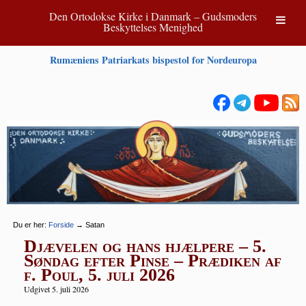
Den Ortodokse Kirke i Danmark – Gudsmoders
Beskyttelses Menighed
Rumæniens Patriarkats bispestol for Nordeuropa
Du er her:
Forside
→
Satan
Djævelen og hans hjælpere – 5.
Søndag efter Pinse – Prædiken af
f. Poul, 5. juli 2026
Udgivet 5. juli 2026