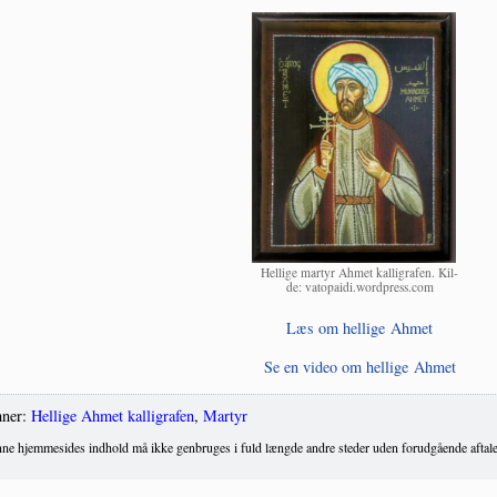
Hel­li­ge mar­tyr Ahmet kal­li­gra­fen. Kil­
de: vatopaidi.wordpress.com
Læs om hel­li­ge Ahmet
Se en video om hel­li­ge Ahmet
ner:
Hellige Ahmet kalligrafen
,
Martyr
ne hjemmesides indhold må ikke genbruges i fuld længde andre steder uden forudgående aftale