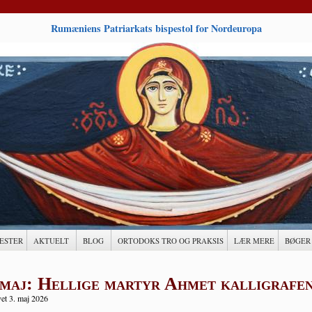
Rumæniens Patriarkats bispestol for Nordeuropa
ESTER
AKTUELT
BLOG
ORTODOKS TRO OG PRAKSIS
LÆR MERE
BØGER
 maj: Hellige martyr Ahmet kalligrafen
et 3. maj 2026