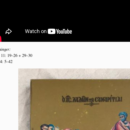
in­ger:
11: 19–26 + 29–30
 4: 5–42