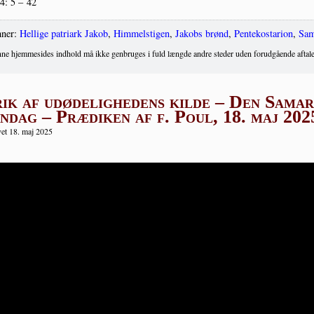
 4: 5 – 42
ner:
Hellige patriark Jakob
,
Himmelstigen
,
Jakobs brønd
,
Pentekostarion
,
Sam
ne hjemmesides indhold må ikke genbruges i fuld længde andre steder uden forudgående aftale
ik af udødelighedens kilde – Den Samar
ndag – Prædiken af f. Poul, 18. maj 202
et 18. maj 2025