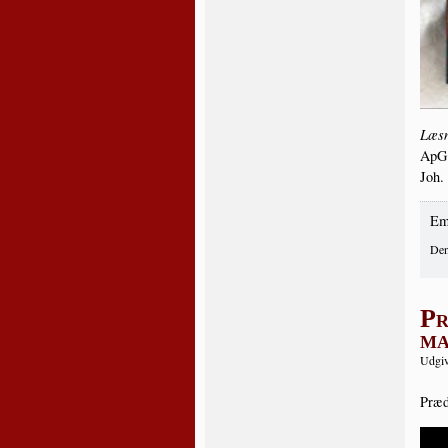
Læs­n
ApG 
Joh.
Em
Den
Pr
ma
Udgiv
Præ­d