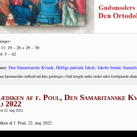
in­ger:
11: 19 – 26 + 29 – 30
 4: 5 – 42
ner:
Den Samaritanske Kvinde
,
Hellige patriark Jakob
,
Jakobs brønd
,
Samarit
ne hjemmesides indhold må ikke genbruges i fuld længde andre steder uden forudgående aftale
ædiken af f. Poul, Den Samaritanske Kv
j 2022
et 22. maj 2022
i­ken af f. Poul, 22. maj 2022: