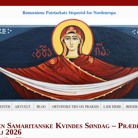
Rumæniens Patriarkats bispestol for Nordeuropa
ESTER
AKTUELT
BLOG
ORTODOKS TRO OG PRAKSIS
LÆR MERE
BØGER
n Samaritanske Kvindes Søndag – Prædik
j 2026