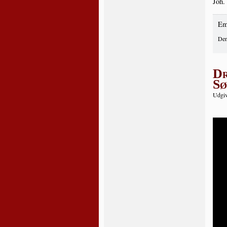
Joh.
Em
Den
Dr
Sø
Udgiv