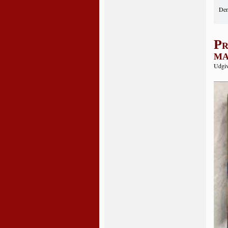
Den
Pr
ma
Udgiv