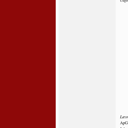
Udgiv
Læs­n
ApG 