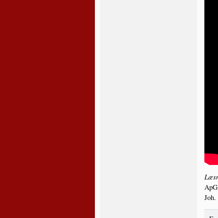
Læs­n
ApG 
Joh.