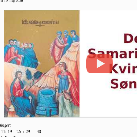
et 10. maj 2026
in­ger:
11: 19 – 26 + 29 — 30