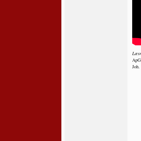
Læs­n
ApG 
Joh.