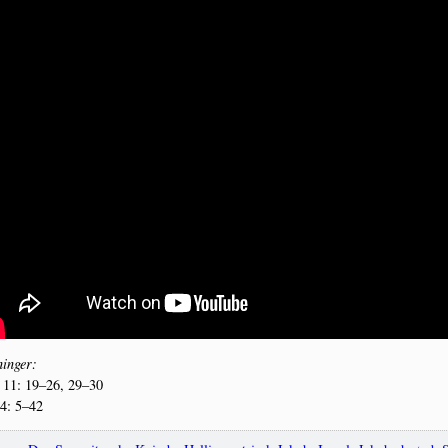
in­ger:
11: 19–26, 29–30
 4: 5–42