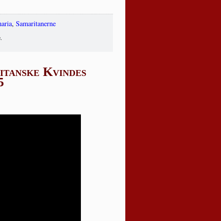
aria
,
Samaritanerne
.
itanske Kvindes
5