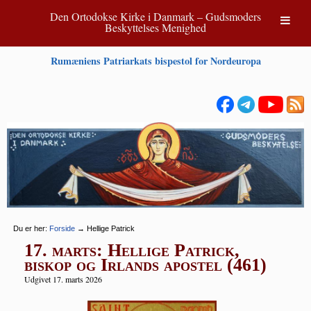
Den Ortodokse Kirke i Danmark – Gudsmoders
Beskyttelses Menighed
Rumæniens Patriarkats bispestol for Nordeuropa
Du er her:
Forside
→
Hellige Patrick
17. marts: Hellige Patrick,
biskop og Irlands apostel (461)
Udgivet 17. marts 2026