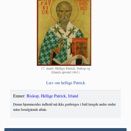
17. marts: Hel­li­ge Patri­ck, biskop og
Irlands apo­stel (461)
Læs om hel­li­ge Patrick
Emner:
Biskop
,
Hellige Patrick
,
Irland
Denne hjemmesides indhold må ikke genbruges i fuld længde andre steder
uden forudgående aftale.