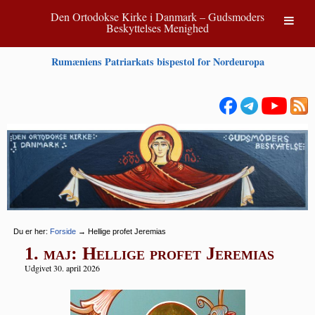
Den Ortodokse Kirke i Danmark – Gudsmoders
Beskyttelses Menighed
Rumæniens Patriarkats bispestol for Nordeuropa
Du er her:
Forside
→
Hellige profet Jeremias
1. maj: Hellige profet Jeremias
Udgivet 30. april 2026