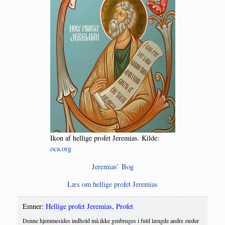
Ikon af hel­li­ge pro­fet Jere­mi­as. Kil­de:
oca.org
Jere­mi­as’ Bog
Læs om hel­li­ge pro­fet Jeremias
Emner:
Hellige profet Jeremias
,
Profet
Denne hjemmesides indhold må ikke genbruges i fuld længde andre steder