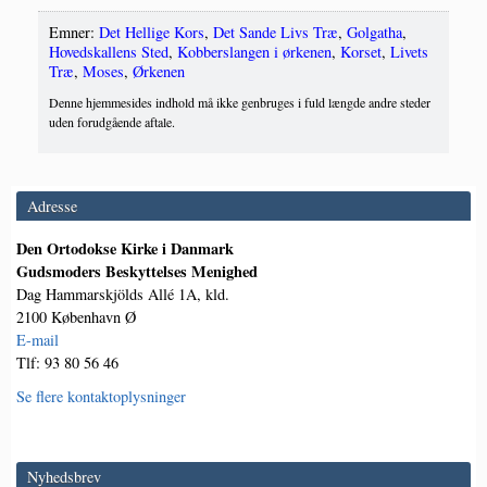
Emner:
Det Hellige Kors
,
Det Sande Livs Træ
,
Golgatha
,
Hovedskallens Sted
,
Kobberslangen i ørkenen
,
Korset
,
Livets
Træ
,
Moses
,
Ørkenen
Denne hjemmesides indhold må ikke genbruges i fuld længde andre steder
uden forudgående aftale.
Adresse
Den Ortodokse Kirke i Danmark
Gudsmoders Beskyttelses Menighed
Dag Hammarskjölds Allé 1A, kld.
2100 København Ø
E-mail
Tlf: 93 80 56 46
Se flere kontaktoplysninger
Nyhedsbrev