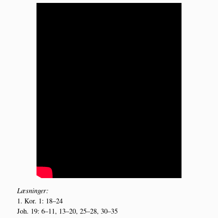
Læs­nin­ger:
1. Kor. 1: 18–24
Joh. 19: 6–11, 13–20, 25–28, 30–35