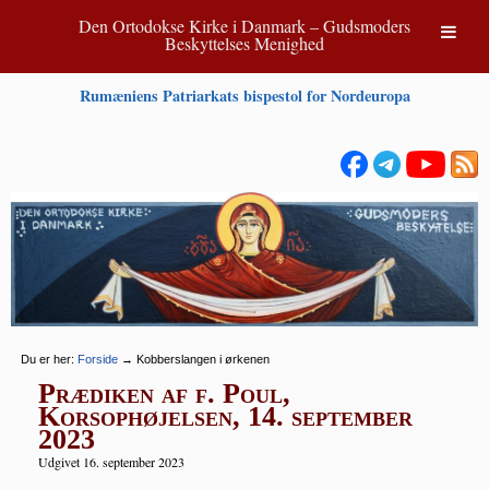
Den Ortodokse Kirke i Danmark – Gudsmoders
Beskyttelses Menighed
Rumæniens Patriarkats bispestol for Nordeuropa
Du er her:
Forside
→
Kobberslangen i ørkenen
Prædiken af f. Poul,
Korsophøjelsen, 14. september
2023
Udgivet 16. september 2023