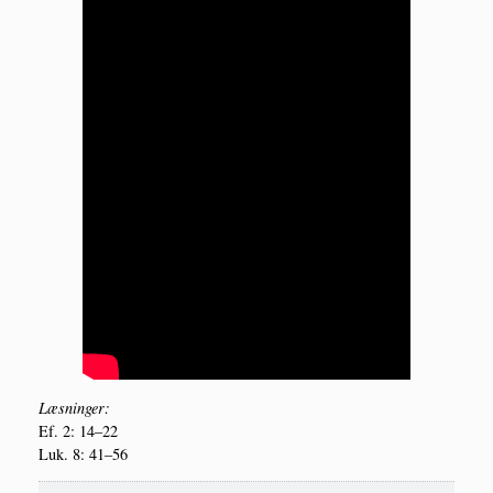
Læs­nin­ger:
Ef. 2: 14–22
Luk. 8: 41–56