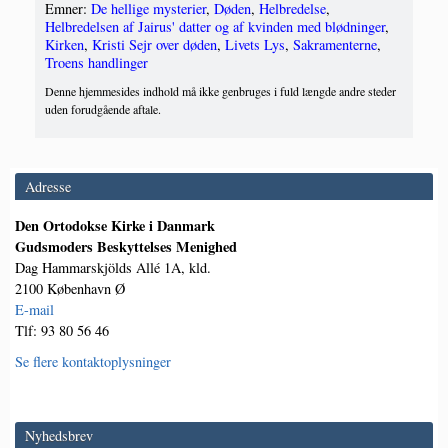
Emner:
De hellige mysterier
,
Døden
,
Helbredelse
,
Helbredelsen af Jairus' datter og af kvinden med blødninger
,
Kirken
,
Kristi Sejr over døden
,
Livets Lys
,
Sakramenterne
,
Troens handlinger
Denne hjemmesides indhold må ikke genbruges i fuld længde andre steder
uden forudgående aftale.
Adresse
Den Ortodokse Kirke i Danmark
Gudsmoders Beskyttelses Menighed
Dag Hammarskjölds Allé 1A, kld.
2100 København Ø
E-mail
Tlf: 93 80 56 46
Se flere kontaktoplysninger
Nyhedsbrev