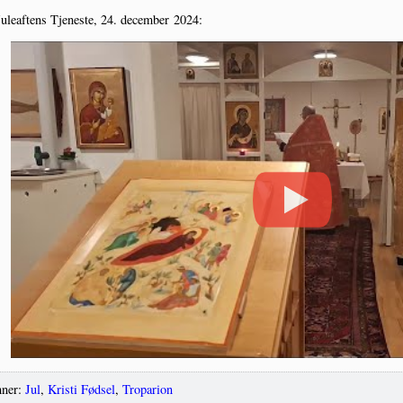
ule­af­tens Tje­ne­ste, 24. decem­ber 2024:
ner:
Jul
,
Kristi Fødsel
,
Troparion