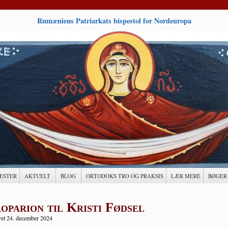
Rumæniens Patriarkats bispestol for Nordeuropa
ESTER
AKTUELT
BLOG
ORTODOKS TRO OG PRAKSIS
LÆR MERE
BØGER
oparion til Kristi Fødsel
et 24. december 2024