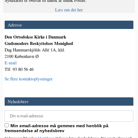
Synaxariet er oversat til dansk af munk Fotius.
Læs om det her
Adresse
Den Ortodokse Kirke i Danmark
Gudsmoders Beskyttelses Menighed
Dag Hammarskjölds Allé 1A, kld.
2100 København Ø
E-mail
Tlf: 93 80 56 46
Se flere kontaktoplysninger
Nyhedsbrev
Min email-adresse må gemmes med henblik på
fremsendelse af nyhedsbrev