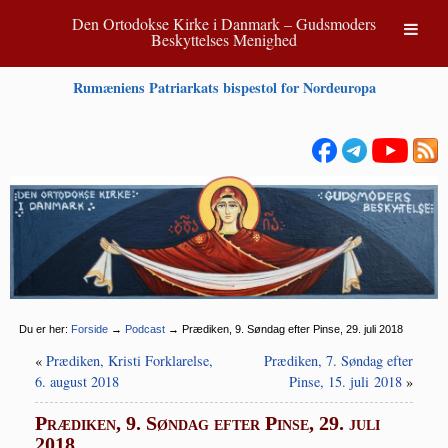
Den Ortodokse Kirke i Danmark – Gudsmoders
Beskyttelses Menighed
Rumæniens Patriarkats bispestol for Nordeuropa
Du er her:
Forside
→
Podcast
→
Prædiken, 9. Søndag efter Pinse, 29. juli 2018
«
Prædiken, Kristi Forklarelse,
Prædiken, 7. Søndag efter
6. august 2018
Pinse, 15. juli 2018
»
Prædiken, 9. Søndag efter Pinse, 29. juli
2018