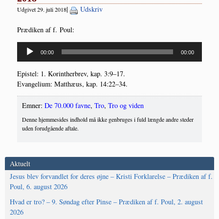
|
Udskriv
Udgivet 29. juli 2018
Præ­di­ken af f. Poul:
Lydafspiller
00:00
00:00
Epi­stel: 1. Kor­int­her­brev, kap. 3:9–17.
Evan­ge­li­um: Mat­t­hæus, kap. 14:22–34.
Emner:
De 70.000 favne
,
Tro
,
Tro og viden
Denne hjemmesides indhold må ikke genbruges i fuld længde andre steder
uden forudgående aftale.
Aktuelt
Jesus blev forvandlet for deres øjne – Kristi Forklarelse – Prædiken af f.
Poul, 6. august 2026
Hvad er tro? – 9. Søndag efter Pinse – Prædiken af f. Poul, 2. august
2026