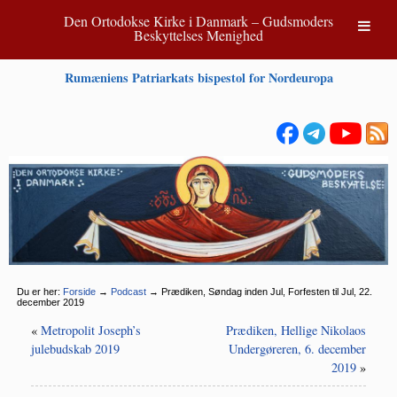
Den Ortodokse Kirke i Danmark – Gudsmoders
Beskyttelses Menighed
Rumæniens Patriarkats bispestol for Nordeuropa
Du er her:
Forside
→
Podcast
→
Prædiken, Søndag inden Jul, Forfesten til Jul, 22.
december 2019
«
Metropolit Joseph’s
Prædiken, Hellige Nikolaos
julebudskab 2019
Undergøreren, 6. december
2019
»