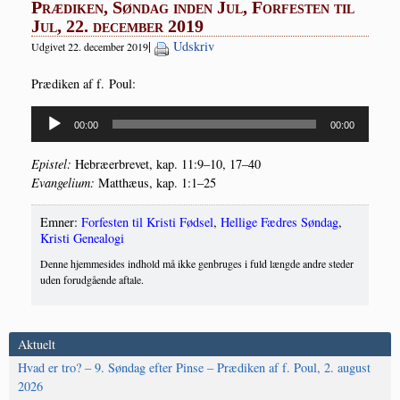
Prædiken, Søndag inden Jul, Forfesten til
Jul, 22. december 2019
|
Udskriv
Udgivet 22. december 2019
Præ­di­ken af f. Poul:
Lydafspiller
00:00
00:00
Epi­stel:
Hebræ­er­bre­vet, kap. 11:9–10, 17–40
Evan­ge­li­um:
Mat­t­hæus, kap. 1:1–25
Emner:
Forfesten til Kristi Fødsel
,
Hellige Fædres Søndag
,
Kristi Genealogi
Denne hjemmesides indhold må ikke genbruges i fuld længde andre steder
uden forudgående aftale.
Aktuelt
Hvad er tro? – 9. Søndag efter Pinse – Prædiken af f. Poul, 2. august
2026