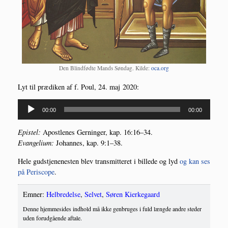
Den Blind­fød­te Mands Søn­dag. Kil­de:
oca.org
Lyt til præ­di­ken af f. Poul, 24. maj 2020:
Lydafspiller
00:00
00:00
Epi­stel:
Apost­le­nes Ger­nin­ger, kap. 16:16–34.
Evan­ge­li­um:
Johan­nes, kap. 9:1–38.
Hele gud­stje­ne­ne­sten blev trans­mit­te­ret i bil­le­de og lyd
og kan ses
på Peri­scope
.
Emner:
Helbredelse
,
Selvet
,
Søren Kierkegaard
Denne hjemmesides indhold må ikke genbruges i fuld længde andre steder
uden forudgående aftale.