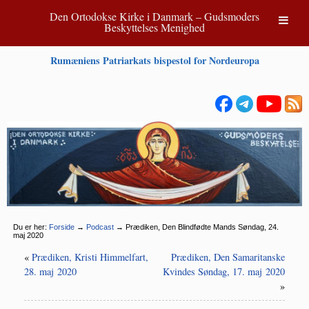
Den Ortodokse Kirke i Danmark – Gudsmoders
Beskyttelses Menighed
Rumæniens Patriarkats bispestol for Nordeuropa
Du er her:
Forside
→
Podcast
→
Prædiken, Den Blindfødte Mands Søndag, 24.
maj 2020
«
Prædiken, Kristi Himmelfart,
Prædiken, Den Samaritanske
28. maj 2020
Kvindes Søndag, 17. maj 2020
»