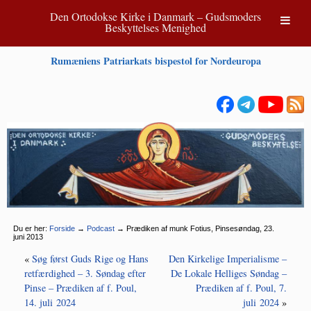
Den Ortodokse Kirke i Danmark – Gudsmoders
Beskyttelses Menighed
Rumæniens Patriarkats bispestol for Nordeuropa
Du er her:
Forside
→
Podcast
→
Prædiken af munk Fotius, Pinsesøndag, 23.
juni 2013
«
Søg først Guds Rige og Hans
Den Kirkelige Imperialisme –
retfærdighed – 3. Søndag efter
De Lokale Helliges Søndag –
Pinse – Prædiken af f. Poul,
Prædiken af f. Poul, 7.
14. juli 2024
juli 2024
»