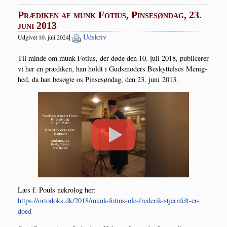
Prædiken af munk Fotius, Pinsesøndag, 23.
juni 2013
|
Udskriv
Udgivet 10. juli 2024
Til min­de om munk Foti­us, der døde den 10. juli 2018, publi­ce­rer
vi her en præ­di­ken, han holdt i Guds­mo­ders Beskyt­tel­ses Menig­
hed, da han besøg­te os Pin­se­søn­dag, den 23. juni 2013.
Læs f. Pouls nekro­log her:
https://ortodoks.dk/2018/munk-fotius-ole-frederik-stjernfelt-er-
doed