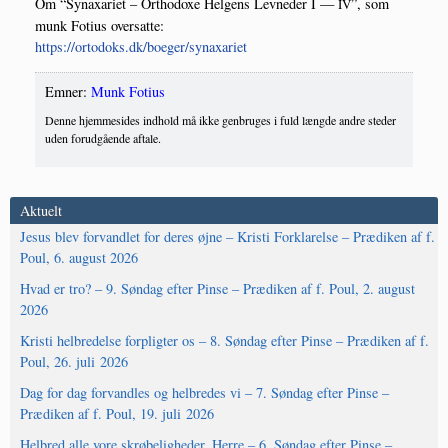
Om “Synaxa­ri­et – Ort­ho­doxe Hel­gens Lev­ne­der I —
”, som
IV
munk Foti­us over­sat­te:
https://ortodoks.dk/boeger/synaxariet
Emner:
Munk Fotius
Denne hjemmesides indhold må ikke genbruges i fuld længde andre steder
uden forudgående aftale.
Aktuelt
Jesus blev forvandlet for deres øjne – Kristi Forklarelse – Prædiken af f.
Poul, 6. august 2026
Hvad er tro? – 9. Søndag efter Pinse – Prædiken af f. Poul, 2. august
2026
Kristi helbredelse forpligter os – 8. Søndag efter Pinse – Prædiken af f.
Poul, 26. juli 2026
Dag for dag forvandles og helbredes vi – 7. Søndag efter Pinse –
Prædiken af f. Poul, 19. juli 2026
Helbred alle vore skrøbeligheder, Herre – 6. Søndag efter Pinse –