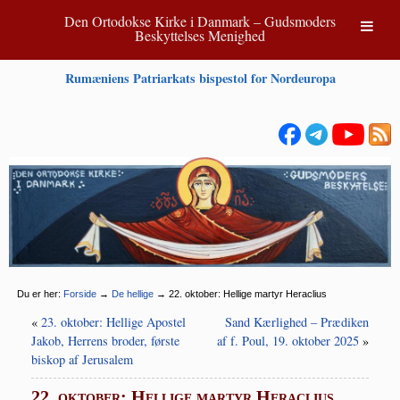
Den Ortodokse Kirke i Danmark – Gudsmoders
Beskyttelses Menighed
Rumæniens Patriarkats bispestol for Nordeuropa
Du er her:
Forside
→
De hellige
→
22. oktober: Hellige martyr Heraclius
«
23. oktober: Hellige Apostel
Sand Kærlighed – Prædiken
Jakob, Herrens broder, første
af f. Poul, 19. oktober 2025
»
biskop af Jerusalem
22. oktober: Hellige martyr Heraclius