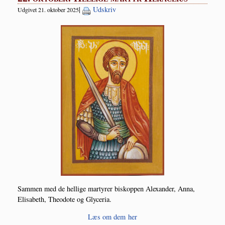
|
Udskriv
Udgivet 21. oktober 2025
Sam­men med de hel­li­ge mar­ty­rer biskop­pen Ale­xan­der, Anna,
Elisa­beth, Theo­do­te og Glyceria.
Læs om dem her