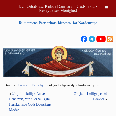
Den Ortodokse Kirke i Danmark – Gudsmoders
Beskyttelses Menighed
Rumæniens Patriarkats bispestol for Nordeuropa
Du er her:
Forside
→
De hellige
→
24. juli: Hellige martyr Christina af Tyrus
«
25. juli: Hellige Annas
23. juli: Hellige profet
Hensoven, vor allerhelligste
Ezekiel
»
Herskerinde Gudsføderskens
Moder