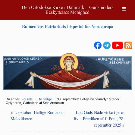
Den Ortodokse Kirke i Danmark – Gudsmoders
Beskyttelses Menighed
Rumæniens Patriarkats bispestol for Nordeuropa
Du er her:
Forside
→
De hellige
→
30. september: Hellige bispemartyr Gregor
Oplyseren, Catholicos af Stor-Armenien
«
1. oktober: Hellige Romanos
Lad Guds Nåde virke i jeres
Melodikeren
liv – Prædiken af f. Poul, 28.
september 2025
»