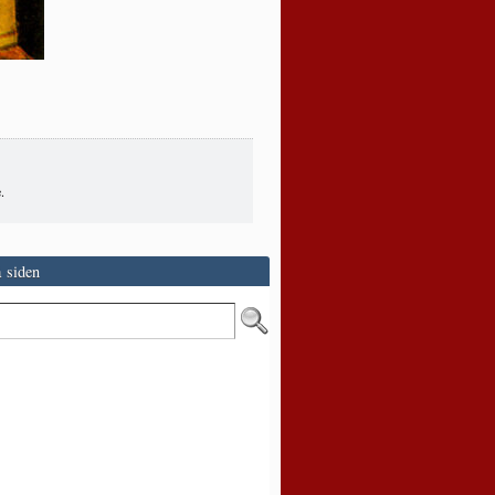
.
 siden