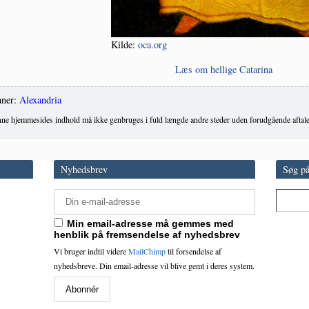
Kil­de:
oca.org
Læs om hel­li­ge Catarina
ner:
Alexandria
ne hjemmesides indhold må ikke genbruges i fuld længde andre steder uden forudgående aftale
Nyhedsbrev
Søg på
Min email-adresse må gemmes med
henblik på fremsendelse af nyhedsbrev
Vi bruger indtil videre
MailChimp
til forsendelse af
nyhedsbreve. Din email-adresse vil blive gemt i deres system.