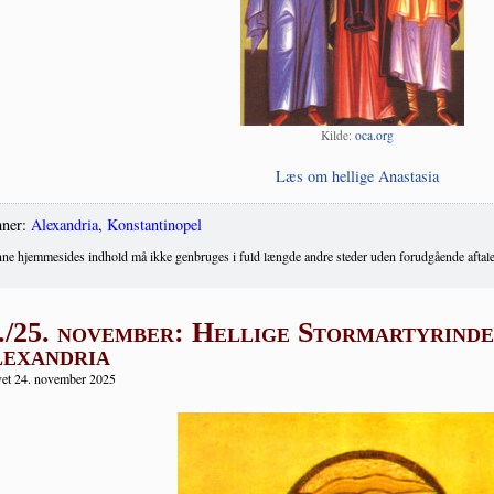
Kil­de:
oca.org
Læs om hel­li­ge Anastasia
ner:
Alexandria
,
Konstantinopel
ne hjemmesides indhold må ikke genbruges i fuld længde andre steder uden forudgående aftale
./25. november: Hellige Stormartyrinde
exandria
et 24. november 2025