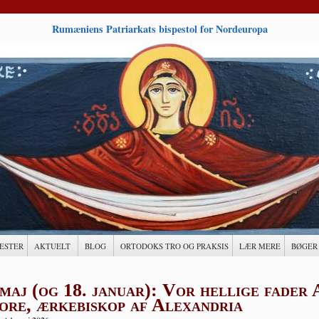
Rumæniens Patriarkats bispestol for Nordeuropa
ESTER
AKTUELT
BLOG
ORTODOKS TRO OG PRAKSIS
LÆR MERE
BØGER
 maj (og 18. januar): Vor hellige fader
ore, ærkebiskop af Alexandria