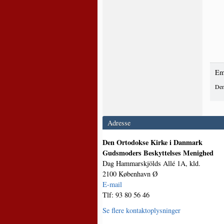
Em
Den
Adresse
Den Ortodokse Kirke i Danmark
Gudsmoders Beskyttelses Menighed
Dag Hammarskjölds Allé 1A, kld.
2100 København Ø
E-mail
Tlf: 93 80 56 46
Se flere kontaktoplysninger