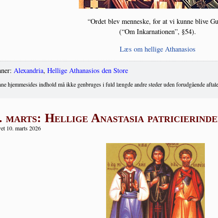
“
Ordet blev men­ne­ske, for at vi kun­ne bli­ve G
(“Om Inkar­na­tio­nen”, §54).
Læs om hel­li­ge Athanasios
ner:
Alexandria
,
Hellige Athanasios den Store
ne hjemmesides indhold må ikke genbruges i fuld længde andre steder uden forudgående aftale
. marts: Hellige Anastasia patricierind
et 10. marts 2026