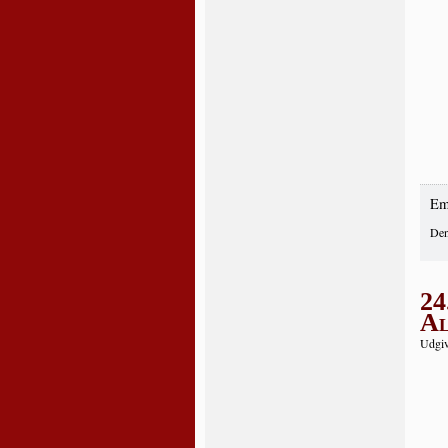
Em
Den
24
Al
Udgiv