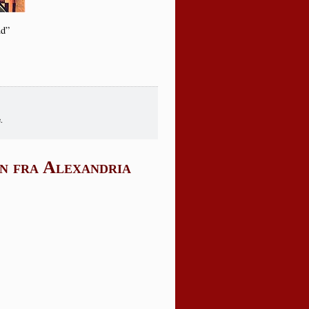
ud”
.
en fra Alexandria