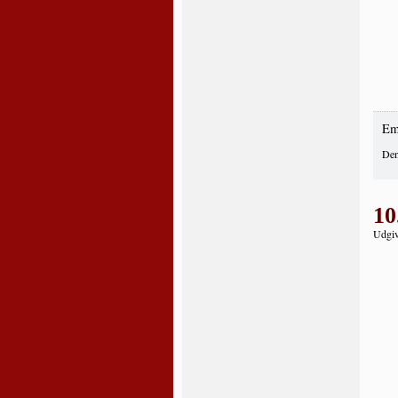
Em
Den
10
Udgiv