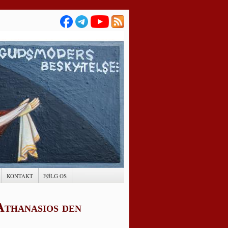
KONTAKT
FØLG OS
 Athanasios den