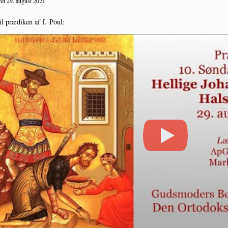
et 29. august 2021
il præ­di­ken af f. Poul: