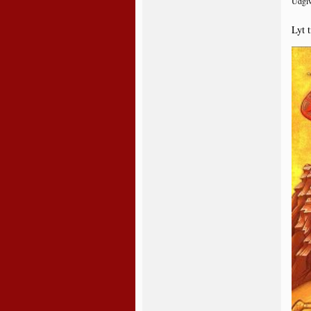
Udgiv
Lyt t