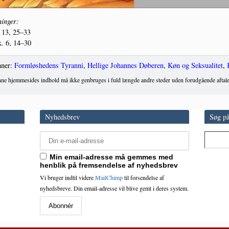
in­ger:
13, 25–33
. 6, 14–30
ner:
Formløshedens Tyranni
,
Hellige Johannes Døberen
,
Køn og Seksualitet
,
ne hjemmesides indhold må ikke genbruges i fuld længde andre steder uden forudgående aftale
Nyhedsbrev
Søg på
Min email-adresse må gemmes med
henblik på fremsendelse af nyhedsbrev
Vi bruger indtil videre
MailChimp
til forsendelse af
nyhedsbreve. Din email-adresse vil blive gemt i deres system.