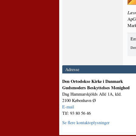
Læs­n
ApG 
Mark
Em
Den
Adresse
Den Ortodokse Kirke i Danmark
Gudsmoders Beskyttelses Menighed
Dag Hammarskjölds Allé 1A, kld.
2100 København Ø
E-mail
Tlf: 93 80 56 46
Se flere kontaktoplysninger