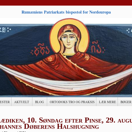
Rumæniens Patriarkats bispestol for Nordeuropa
ESTER
AKTUELT
BLOG
ORTODOKS TRO OG PRAKSIS
LÆR MERE
BØGER
ædiken, 10. Søndag efter Pinse, 29. aug
hannes Døberens Halshugning