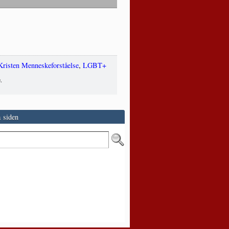
Kristen Menneskeforståelse
,
LGBT+
.
 siden