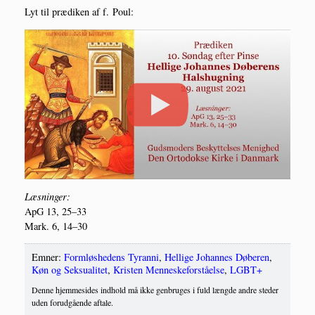
Lyt til præ­di­ken af f. Poul:
Læs­nin­ger:
ApG 13, 25–33
Mark. 6, 14–30
Emner:
Formløshedens Tyranni
,
Hellige Johannes Døberen
,
Køn og Seksualitet
,
Kristen Menneskeforståelse
,
LGBT+
Denne hjemmesides indhold må ikke genbruges i fuld længde andre steder
uden forudgående aftale.