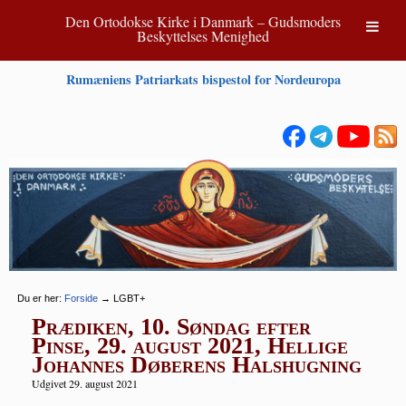
Den Ortodokse Kirke i Danmark – Gudsmoders
Beskyttelses Menighed
Rumæniens Patriarkats bispestol for Nordeuropa
Du er her:
Forside
→
LGBT+
Prædiken, 10. Søndag efter
Pinse, 29. august 2021, Hellige
Johannes Døberens Halshugning
Udgivet 29. august 2021