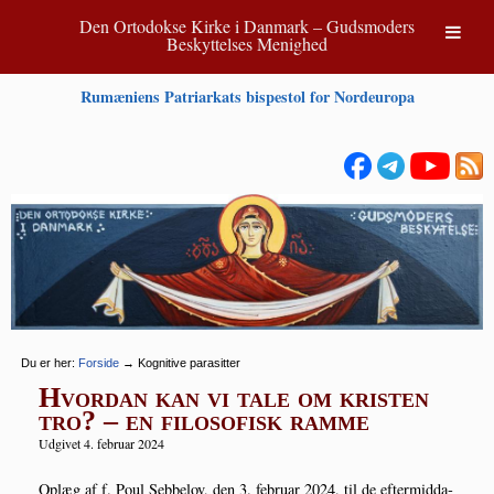
Den Ortodokse Kirke i Danmark – Gudsmoders
Beskyttelses Menighed
Rumæniens Patriarkats bispestol for Nordeuropa
Du er her:
Forside
→
Kognitive parasitter
Hvordan kan vi tale om kristen
tro? – en filosofisk ramme
Udgivet 4. februar 2024
Oplæg af f. Poul Seb­be­lov, den 3. febru­ar 2024, til de efter­mid­da­