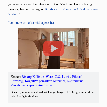
ge vi ind­le­der med sam­ta­ler om Den Orto­dok­se Kir­kes tro og
prak­sis, base­ret på bogen “
Kristus er opstan­den – Orto­doks Kris­
ten­dom
”.
Læs mere om efter­mid­da­ge­ne her
Emner:
Biskop Kallistos Ware
,
C.S. Lewis
,
Filosofi
,
Foredrag
,
Kognitive parasitter
,
Mirakler
,
Naturalisme
,
Panteisme
,
Super-Naturalisme
Denne hjemmesides indhold må ikke genbruges i fuld længde andre steder
uden forudgående aftale.