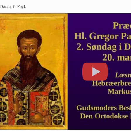
i­ken af f. Poul: