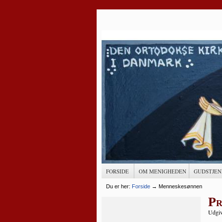
FORSIDE
OM MENIGHEDEN
GUDSTJEN
Du er her:
Forside
→
Menneskesønnen
Pr
Udgiv