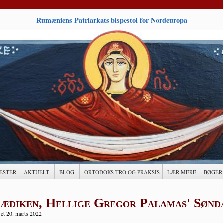
Rumæniens Patriarkats bispestol for Nordeuropa
ESTER
AKTUELT
BLOG
ORTODOKS TRO OG PRAKSIS
LÆR MERE
BØGER
ædiken, Hellige Gregor Palamas' Sønda
et 20. marts 2022