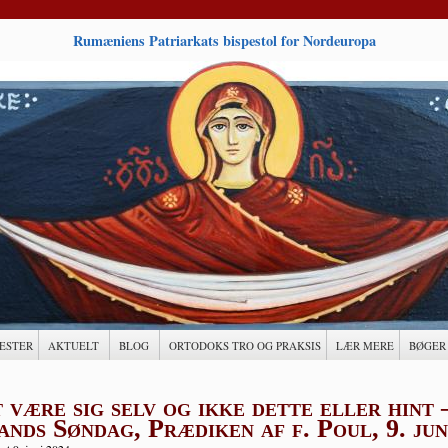
Rumæniens Patriarkats bispestol for Nordeuropa
ESTER
AKTUELT
BLOG
ORTODOKS TRO OG PRAKSIS
LÆR MERE
BØGER
 være sig selv og ikke dette eller hint
nds Søndag, Prædiken af f. Poul, 9. jun