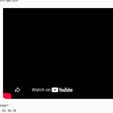
et 9. juni 2024
in­ger:
 16: 16–34