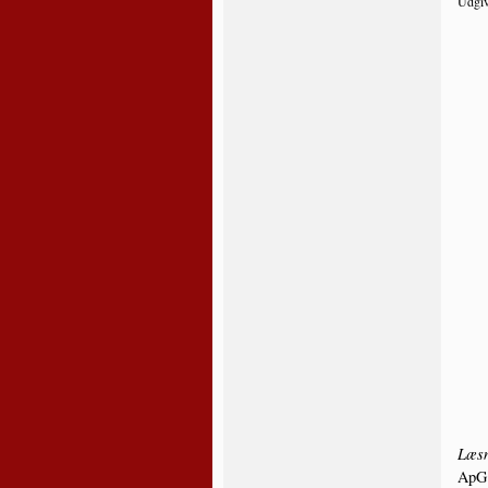
Udgiv
Læs­n
ApG.