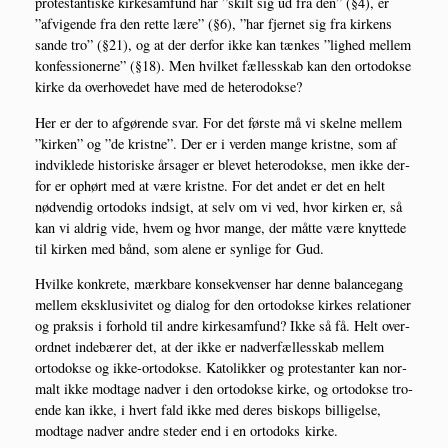
pro­te­stan­ti­ske kir­ke­sam­fund har ”skilt sig ud fra den” (§4), er
”afvi­gen­de fra den ret­te lære” (§6), ”har fjer­net sig fra kir­kens
san­de tro” (§21), og at der der­for ikke kan tæn­kes ”lig­hed mel­lem
kon­fes­sio­ner­ne” (§18). Men hvil­ket fæl­les­skab kan den orto­dok­se
kir­ke da over­ho­ve­det have med de heterodokse?
Her er der to afgø­ren­de svar. For det før­ste må vi skel­ne mel­lem
”kir­ken” og ”de krist­ne”. Der er i ver­den man­ge krist­ne, som af
ind­vik­le­de histo­ri­ske årsa­ger er ble­vet hete­ro­dok­se, men ikke der­
for er ophørt med at være krist­ne. For det andet er det en helt
nød­ven­dig orto­doks ind­sigt, at selv om vi ved, hvor kir­ken er, så
kan vi aldrig vide, hvem og hvor man­ge, der måt­te være knyt­te­de
til kir­ken med bånd, som ale­ne er syn­li­ge for Gud.
Hvil­ke kon­kre­te, mærk­ba­re kon­se­kven­ser har den­ne balan­ce­gang
mel­lem eks­klu­si­vi­tet og dia­log for den orto­dok­se kir­kes rela­tio­ner
og prak­sis i for­hold til andre kir­ke­sam­fund? Ikke så få. Helt over­
ord­net inde­bæ­rer det, at der ikke er nad­ver­fæl­les­skab mel­lem
orto­dok­se og ikke-orto­dok­se. Kato­lik­ker og pro­te­stan­ter kan nor­
malt ikke mod­ta­ge nad­ver i den orto­dok­se kir­ke, og orto­dok­se tro­
en­de kan ikke, i hvert fald ikke med deres biskops bil­li­gel­se,
mod­ta­ge nad­ver andre ste­der end i en orto­doks kirke.