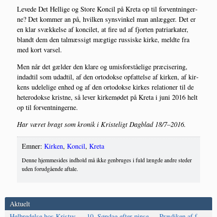
Leve­de Det Hel­li­ge og Sto­re Kon­cil på Kre­ta op til for­vent­nin­ger­
ne? Det kom­mer an på, hvil­ken syns­vin­kel man anlæg­ger. Det er
en klar svæk­kel­se af kon­cilet, at fire ud af fjor­ten patri­ar­ka­ter,
blandt dem den tal­mæs­sigt mæg­ti­ge rus­si­ske kir­ke, meld­te fra
med kort varsel.
Men når det gæl­der den kla­re og umis­for­stå­e­li­ge præ­ci­se­ring,
indadtil som udadtil, af den orto­dok­se opfat­tel­se af kir­ken, af kir­
kens ude­le­li­ge enhed og af den orto­dok­se kir­kes rela­tio­ner til de
hete­ro­dok­se krist­ne, så lever kir­ke­mø­det på Kre­ta i juni 2016 helt
op til forventningerne.
Har været bragt som kro­nik i Kri­ste­ligt Dag­blad 18/7–2016.
Emner:
Kirken
,
Koncil
,
Kreta
Denne hjemmesides indhold må ikke genbruges i fuld længde andre steder
uden forudgående aftale.
Aktuelt
Helbredelse hos Kristus — 10. Søndag efter pinse — Prædiken af f.