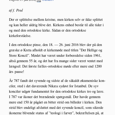
af f. Poul
Der er split­tel­se mel­lem krist­ne, men kir­ken selv er ikke split­tet
og kan hel­ler aldrig bli­ve det. Kir­kens enhed består til alle tider i
og med den orto­dok­se kir­ke. Sådan er den orto­dok­se
kirkeforståelse.
I den orto­dok­se pin­se, den 18. — 26. juni 2016 blev der på den
græ­ske ø Kre­ta afholdt et kir­ke­mø­de med tit­len ”Det Hel­li­ge og
Sto­re Kon­cil”. Mødet har været under for­be­re­del­se siden 1961,
alt­så gen­nem 55 år, og det har fra man­ge sider været ven­tet med
længsel: Det før­ste fæl­les-orto­dok­se møde efter mere end 1200
års pause!
År 787 fandt det syven­de og sid­ste af de såkaldt øku­me­ni­ske kon­
ci­ler, sted i det davæ­ren­de Nikæa sydøst for Istan­bul. De syv
kon­ci­ler udgør fun­da­men­tet for den orto­dok­se kir­kes tro og lære.
I 787 var iko­ner det bræn­den­de spørgs­mål. Der hav­de gen­nem
mere end 150 år pågå­et en bit­ter strid om bil­le­der i kir­ken. Den
strid blev ende­ligt afslut­tet med det syven­de kon­cil, som sik­re­de
iko­ner­ne bli­ven­de sta­tus af ”teo­lo­gi i far­ver”, bekræf­tel­sen på, at