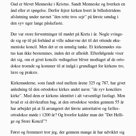
Gud er ble­vet Men­ne­ske i Kristus. Sandt Men­ne­ske og hver­ken en
ånd eller et spø­gel­se. Der­for fejrer kir­ken hvert år bil­ledstri­dens
afslut­ning under nav­net ”den ret­te tros sejr” på før­ste søn­dag i
den syv uger lan­ge påskefaste.
Der var sto­re for­vent­nin­ger til mødet på Kre­ta i år. Nog­le svin­ge­
de sig op til på for­hånd at vil­le udnæv­ne det til det otten­de øku­
me­ni­ske kon­cil. Men det er en umu­lig tan­ke. Et kir­ke­mø­des sta­
tus kan ikke bestem­mes, inden det er afholdt. Efter­føl­gen­de viser
det sig, om et givet kon­cils ved­ta­gel­ser bli­ver mod­ta­get af de orto­
dok­se tro­en­de og kom­mer til at ind­gå i grund­la­get for kir­kens tro,
lære og praksis.
Kir­ke­mø­de­r­ne, som fandt sted mel­lem åre­ne 325 og 787, har givet
anled­ning til den orto­dok­se kir­kes andet navn: ”de syv kon­ci­lers
kir­ke”. Med dem er kir­kens iden­ti­tet i alt væsent­ligt fast­lagt. Men
hvad er så driv­kraf­ten bag, at den orto­dok­se ver­den gen­nem 55 år
har arbej­det på at få arran­ge­ret det før­ste auto­ri­ta­ti­ve og fæl­les-
orto­dok­se møde i 1200 år? Og hvor­for kal­der man det ”Det Hel­li­
ge og Sto­re Koncil”?
Først og frem­mest tror jeg, der gen­nem man­ge år har udvik­let sig