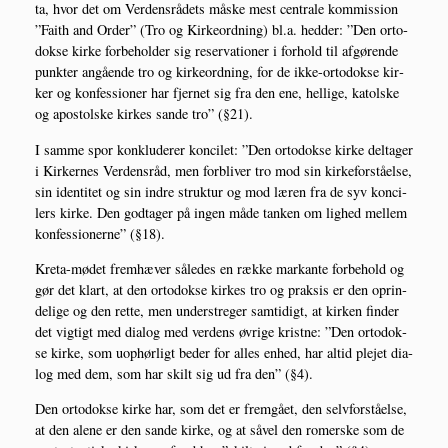
ta, hvor det om Ver­dens­rå­dets måske mest cen­tra­le kom­mis­sion
”Faith and Order” (Tro og Kir­ke­ord­ning) bl.a. hed­der: ”Den orto­
dok­se kir­ke for­be­hol­der sig reser­va­tio­ner i for­hold til afgø­ren­de
punk­ter angå­en­de tro og kir­ke­ord­ning, for de ikke-orto­dok­se kir­
ker og kon­fes­sio­ner har fjer­net sig fra den ene, hel­li­ge, katol­ske
og apo­stol­ske kir­kes san­de tro” (§21).
I sam­me spor kon­klu­de­rer kon­cilet: ”Den orto­dok­se kir­ke del­ta­ger
i Kir­ker­nes Ver­dens­råd, men for­bli­ver tro mod sin kir­ke­for­stå­el­se,
sin iden­ti­tet og sin indre struk­tur og mod læren fra de syv kon­ci­
lers kir­ke. Den god­ta­ger på ingen måde tan­ken om lig­hed mel­lem
kon­fes­sio­ner­ne” (§18).
Kre­ta-mødet frem­hæ­ver såle­des en ræk­ke mar­kan­te for­be­hold og
gør det klart, at den orto­dok­se kir­kes tro og prak­sis er den oprin­
de­li­ge og den ret­te, men under­stre­ger sam­ti­digt, at kir­ken fin­der
det vig­tigt med dia­log med ver­dens øvri­ge krist­ne: ”Den orto­dok­
se kir­ke, som uop­hør­ligt beder for alles enhed, har altid ple­jet dia­
log med dem, som har skilt sig ud fra den” (§4).
Den orto­dok­se kir­ke har, som det er frem­gå­et, den selv­for­stå­el­se,
at den ale­ne er den san­de kir­ke, og at såvel den romer­ske som de