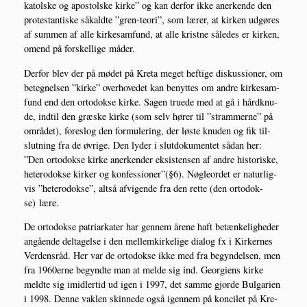
katol­ske og apo­stol­ske kir­ke” og kan der­for ikke aner­ken­de den
pro­te­stan­ti­ske såkald­te ”gren-teo­ri”, som lærer, at kir­ken udgø­res
af sum­men af alle kir­ke­sam­fund, at alle krist­ne såle­des er kir­ken,
omend på for­skel­li­ge måder.
Der­for blev der på mødet på Kre­ta meget hef­ti­ge dis­kus­sio­ner, om
beteg­nel­sen ”kir­ke” over­ho­ve­det kan benyt­tes om andre kir­ke­sam­
fund end den orto­dok­se kir­ke. Sagen tru­e­de med at gå i hård­knu­
de, ind­til den græ­ske kir­ke (som selv hører til ”stram­mer­ne” på
områ­det), fore­slog den for­mu­le­ring, der løste knu­den og fik til­
slut­ning fra de øvri­ge. Den lyder i slut­do­ku­men­tet sådan her:
”Den orto­dok­se kir­ke aner­ken­der eksi­sten­sen af andre histo­ri­ske,
hete­ro­dok­se kir­ker og konfessioner”(§6). Nøg­le­or­det er natur­lig­
vis ”hete­ro­dok­se”, alt­så afvi­gen­de fra den ret­te (den orto­dok­
se) lære.
De orto­dok­se patri­ar­ka­ter har gen­nem åre­ne haft betæn­ke­lig­he­der
angå­en­de del­ta­gel­se i den mel­lem­kir­ke­li­ge dia­log fx i Kir­ker­nes
Ver­dens­råd. Her var de orto­dok­se ikke med fra begyn­del­sen, men
fra 1960erne begynd­te man at mel­de sig ind. Geor­gi­ens kir­ke
meld­te sig imid­ler­tid ud igen i 1997, det sam­me gjor­de Bul­ga­ri­en
i 1998. Den­ne vak­len skin­ne­de også igen­nem på kon­cilet på Kre­