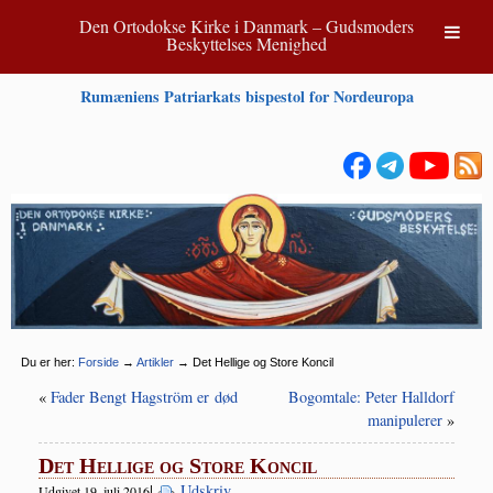
Den Ortodokse Kirke i Danmark – Gudsmoders
Beskyttelses Menighed
Rumæniens Patriarkats bispestol for Nordeuropa
Du er her:
Forside
→
Artikler
→
Det Hellige og Store Koncil
«
Fader Bengt Hagström er død
Bogomtale: Peter Halldorf
manipulerer
»
Det Hellige og Store Koncil
|
Udskriv
Udgivet 19. juli 2016