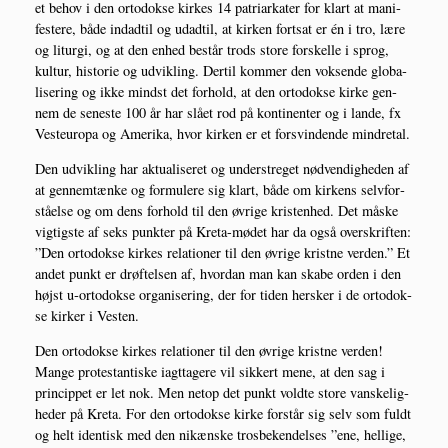
et behov i den orto­dok­se kir­kes 14 patri­ar­ka­ter for klart at mani­
feste­re, både indadtil og udadtil, at kir­ken fort­sat er én i tro, lære
og litur­gi, og at den enhed består trods sto­re for­skel­le i sprog,
kul­tur, histo­rie og udvik­ling. Der­til kom­mer den vok­sen­de glo­ba­
li­se­ring og ikke mindst det for­hold, at den orto­dok­se kir­ke gen­
nem de sene­ste 100 år har slå­et rod på kon­ti­nen­ter og i lan­de, fx
Vest­eu­ro­pa og Ame­ri­ka, hvor kir­ken er et for­svin­den­de mindretal.
Den udvik­ling har aktu­a­li­se­ret og under­stre­get nød­ven­dig­he­den af
at gen­nemtæn­ke og for­mu­le­re sig klart, både om kir­kens selv­for­
stå­el­se og om dens for­hold til den øvri­ge kris­ten­hed. Det måske
vig­tig­ste af seks punk­ter på Kre­ta-mødet har da også over­skrif­ten:
”Den orto­dok­se kir­kes rela­tio­ner til den øvri­ge krist­ne ver­den.” Et
andet punkt er drøf­tel­sen af, hvor­dan man kan ska­be orden i den
højst u‑ortodokse orga­ni­se­ring, der for tiden her­sker i de orto­dok­
se kir­ker i Vesten.
Den orto­dok­se kir­kes rela­tio­ner til den øvri­ge krist­ne ver­den!
Man­ge pro­te­stan­ti­ske iagt­ta­ge­re vil sik­kert mene, at den sag i
prin­cip­pet er let nok. Men net­op det punkt vold­te sto­re van­ske­lig­
he­der på Kre­ta. For den orto­dok­se kir­ke for­står sig selv som fuldt
og helt iden­tisk med den nikæn­ske tros­be­ken­del­ses ”ene, hel­li­ge,