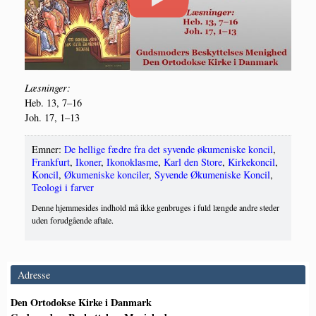
Læs­nin­ger:
Heb. 13, 7–16
Joh. 17, 1–13
Emner:
De hellige fædre fra det syvende økumeniske koncil
,
Frankfurt
,
Ikoner
,
Ikonoklasme
,
Karl den Store
,
Kirkekoncil
,
Koncil
,
Økumeniske konciler
,
Syvende Økumeniske Koncil
,
Teologi i farver
Denne hjemmesides indhold må ikke genbruges i fuld længde andre steder
uden forudgående aftale.
Adresse
Den Ortodokse Kirke i Danmark