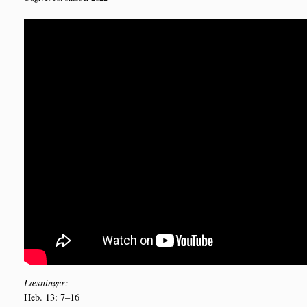
Læs­nin­ger:
Heb. 13: 7–16