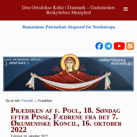
Den Ortodokse Kirke i Danmark – Gudsmoders
Beskyttelses Menighed
Rumæniens Patriarkats bispestol for Nordeuropa
Du er her:
Forside
→
Frankfurt
Prædiken af f. Poul, 18. Søndag
efter Pinse, Fædrene fra det 7.
Økumeniske Koncil, 16. oktober
2022
Udgivet 16. oktober 2022