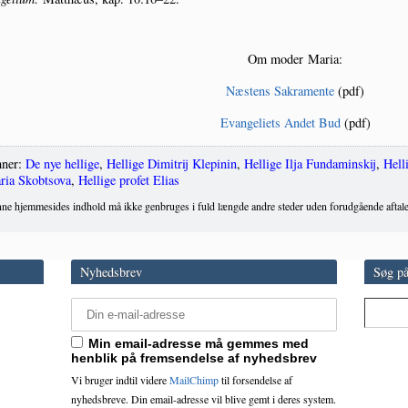
Om moder Maria:
Næstens Sakra­men­te
(pdf)
Evan­ge­liets Andet Bud
(pdf)
ner:
De nye hellige
,
Hellige Dimitrij Klepinin
,
Hellige Ilja Fundaminskij
,
Hell
ria Skobtsova
,
Hellige profet Elias
ne hjemmesides indhold må ikke genbruges i fuld længde andre steder uden forudgående aftale
Nyhedsbrev
Søg på
Min email-adresse må gemmes med
henblik på fremsendelse af nyhedsbrev
Vi bruger indtil videre
MailChimp
til forsendelse af
nyhedsbreve. Din email-adresse vil blive gemt i deres system.