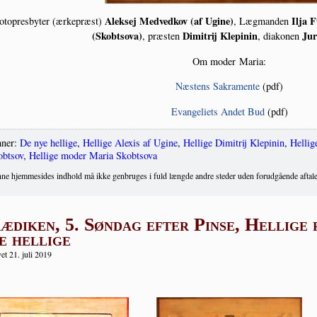
Alek­sej Med­ved­kov (af Ugi­ne)
Ilja F
o­top­res­byter (ærke­præst)
, Læg­man­den
(Skob­tsova)
Dimi­trij Klepi­nin
Jur
, præ­sten
, dia­ko­nen
Om moder Maria:
Næstens Sakra­men­te
(pdf)
Evan­ge­liets Andet Bud
(pdf)
ner:
De nye hellige
,
Hellige Alexis af Ugine
,
Hellige Dimitrij Klepinin
,
Hellig
obtsov
,
Hellige moder Maria Skobtsova
ne hjemmesides indhold må ikke genbruges i fuld længde andre steder uden forudgående aftale
ædiken, 5. Søndag efter Pinse, Hellige 
e hellige
et 21. juli 2019