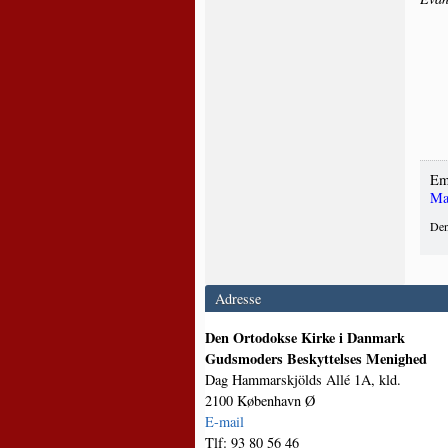
Em
Ma
Den
Adresse
Den Ortodokse Kirke i Danmark
Gudsmoders Beskyttelses Menighed
Dag Hammarskjölds Allé 1A, kld.
2100 København Ø
E-mail
Tlf: 93 80 56 46