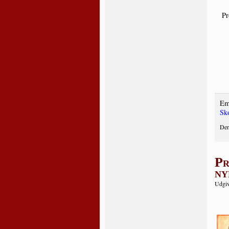
Pr
Em
Sk
Den
Pr
ny
Udgiv