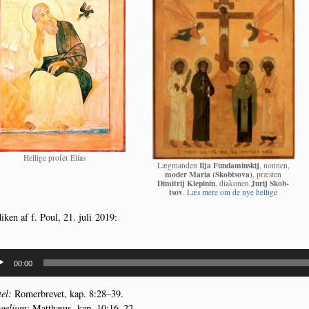
Hel­li­ge pro­fet Elias
Ilja Fun­da­min­skij
Læg­man­den
, non­nen,
moder Maria (Skob­tsova)
, præ­sten
Dimi­trij Klepi­nin
Jurij Skob­
, dia­ko­nen
tsov
.
Læs mere om de nye hellige
i­ken af f. Poul, 21. juli 2019:
spiller
00:00
tel:
Romer­bre­vet, kap. 8:28–39.
ge­li­um:
Mat­t­hæus, kap. 10:16–22.