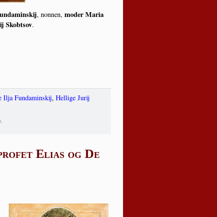
un­da­min­skij
moder Maria
, non­nen,
ij Skob­tsov
.
e Ilja Fundaminskij
,
Hellige Jurij
.
profet Elias og De