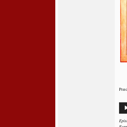
Præ­d
Lydaf
Epi­s
Evan­