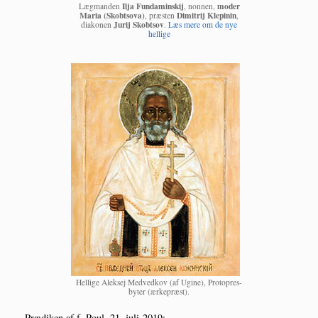
Ilja Fun­da­min­skij
moder
Læg­man­den
, non­nen,
Maria (Skob­tsova)
Dimi­trij Klepi­nin
, præ­sten
,
Jurij Skob­tsov
dia­ko­nen
.
Læs mere om de nye
hellige
Hel­li­ge Alek­sej Med­ved­kov (af Ugi­ne), Pro­top­res­
byter (ærke­præst).
Præ­di­ken af f. Poul, 21. juli 2019: