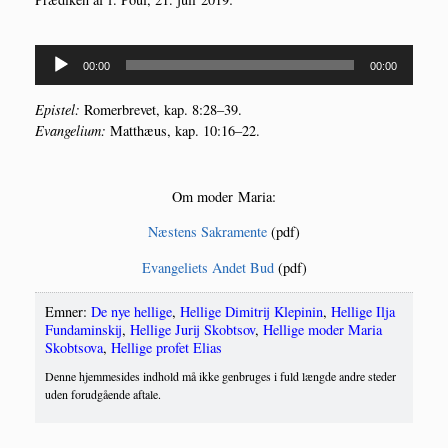
Lydafspiller
00:00
00:00
Epi­stel:
Romer­bre­vet, kap. 8:28–39.
Evan­ge­li­um:
Mat­t­hæus, kap. 10:16–22.
Om moder Maria:
Næstens Sakra­men­te
(pdf)
Evan­ge­liets Andet Bud
(pdf)
Emner:
De nye hellige
,
Hellige Dimitrij Klepinin
,
Hellige Ilja
Fundaminskij
,
Hellige Jurij Skobtsov
,
Hellige moder Maria
Skobtsova
,
Hellige profet Elias
Denne hjemmesides indhold må ikke genbruges i fuld længde andre steder
uden forudgående aftale.