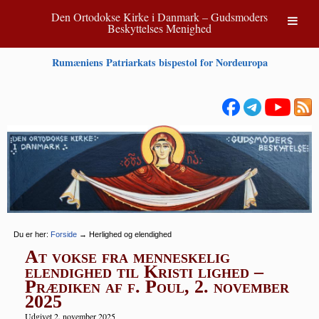
Den Ortodokse Kirke i Danmark – Gudsmoders
Beskyttelses Menighed
Rumæniens Patriarkats bispestol for Nordeuropa
Du er her:
Forside
→
Herlighed og elendighed
At vokse fra menneskelig
elendighed til Kristi lighed –
Prædiken af f. Poul, 2. november
2025
Udgivet 2. november 2025