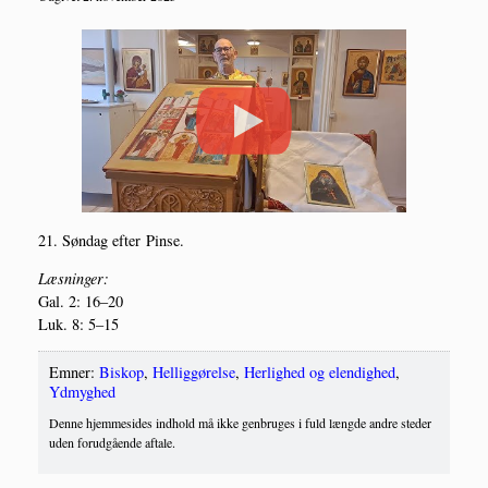
21. Søn­dag efter Pinse.
Læs­nin­ger:
Gal. 2: 16–20
Luk. 8: 5–15
Emner:
Biskop
,
Helliggørelse
,
Herlighed og elendighed
,
Ydmyghed
Denne hjemmesides indhold må ikke genbruges i fuld længde andre steder
uden forudgående aftale.