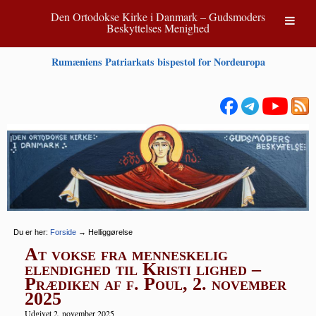
Den Ortodokse Kirke i Danmark – Gudsmoders
Beskyttelses Menighed
Rumæniens Patriarkats bispestol for Nordeuropa
Du er her:
Forside
→
Helliggørelse
At vokse fra menneskelig
elendighed til Kristi lighed –
Prædiken af f. Poul, 2. november
2025
Udgivet 2. november 2025