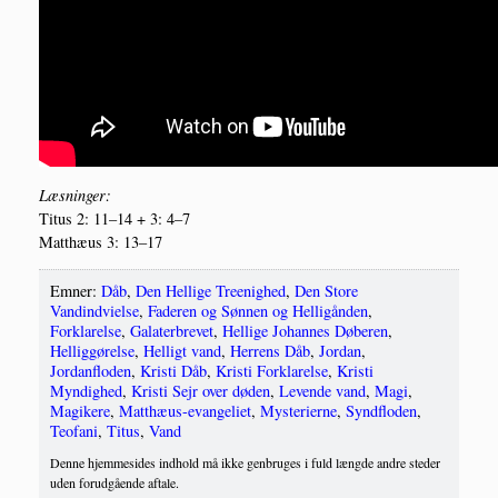
Læs­nin­ger:
Titus 2: 11–14 + 3: 4–7
Mat­t­hæus 3: 13–17
Emner:
Dåb
,
Den Hellige Treenighed
,
Den Store
Vandindvielse
,
Faderen og Sønnen og Helligånden
,
Forklarelse
,
Galaterbrevet
,
Hellige Johannes Døberen
,
Helliggørelse
,
Helligt vand
,
Herrens Dåb
,
Jordan
,
Jordanfloden
,
Kristi Dåb
,
Kristi Forklarelse
,
Kristi
Myndighed
,
Kristi Sejr over døden
,
Levende vand
,
Magi
,
Magikere
,
Matthæus-evangeliet
,
Mysterierne
,
Syndfloden
,
Teofani
,
Titus
,
Vand
Denne hjemmesides indhold må ikke genbruges i fuld længde andre steder
uden forudgående aftale.