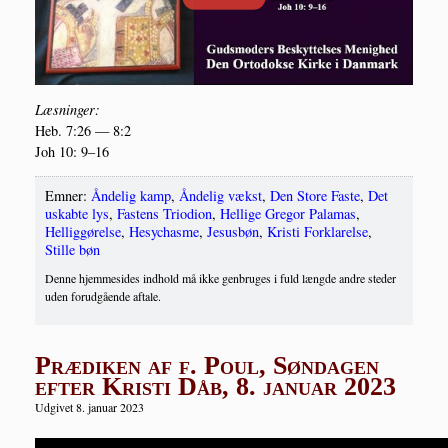
Læs­nin­ger:
Heb. 7:26 — 8:2
Joh 10: 9–16
Emner:
Åndelig kamp
,
Åndelig vækst
,
Den Store Faste
,
Det
uskabte lys
,
Fastens Triodion
,
Hellige Gregor Palamas
,
Helliggørelse
,
Hesychasme
,
Jesusbøn
,
Kristi Forklarelse
,
Stille bøn
Denne hjemmesides indhold må ikke genbruges i fuld længde andre steder
uden forudgående aftale.
Prædiken af f. Poul, Søndagen
efter Kristi Dåb, 8. januar 2023
Udgivet 8. januar 2023