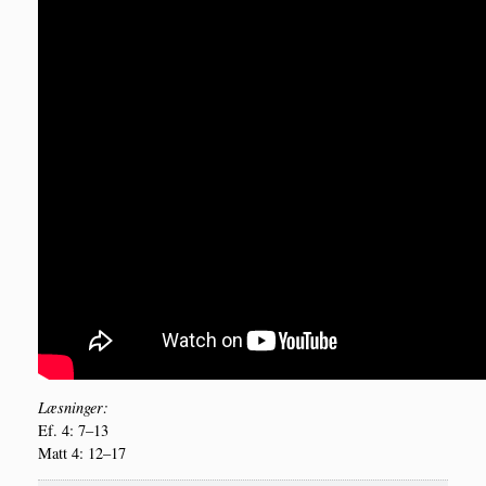
Læs­nin­ger:
Ef. 4: 7–13
Matt 4: 12–17