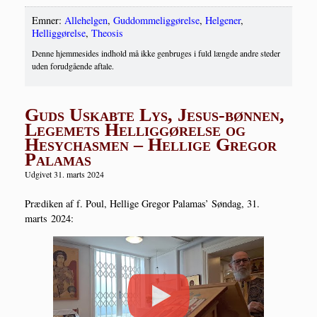
Emner:
Allehelgen
,
Guddommeliggørelse
,
Helgener
,
Helliggørelse
,
Theosis
Denne hjemmesides indhold må ikke genbruges i fuld længde andre steder
uden forudgående aftale.
Guds Uskabte Lys, Jesus-bønnen,
Legemets Helliggørelse og
Hesychasmen – Hellige Gregor
Palamas
Udgivet 31. marts 2024
Præ­di­ken af f. Poul, Hel­li­ge Gre­gor Pala­mas’ Søn­dag, 31.
marts 2024: