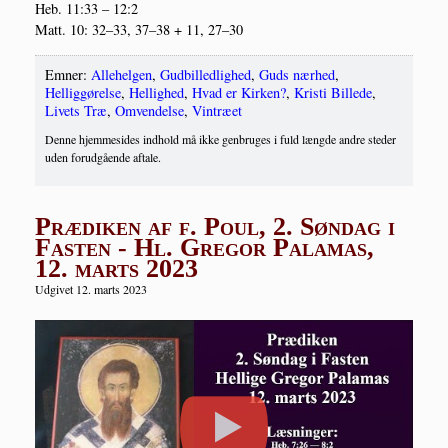
Heb. 11:33 – 12:2
Matt. 10: 32–33, 37–38 + 11, 27–30
Emner:
Allehelgen
,
Gudbilledlighed
,
Guds nærhed
,
Helliggørelse
,
Hellighed
,
Hvad er Kirken?
,
Kristi Billede
,
Livets Træ
,
Omvendelse
,
Vintræet
Denne hjemmesides indhold må ikke genbruges i fuld længde andre steder
uden forudgående aftale.
Prædiken af f. Poul, 2. Søndag i
Fasten - Hl. Gregor Palamas,
12. marts 2023
Udgivet 12. marts 2023