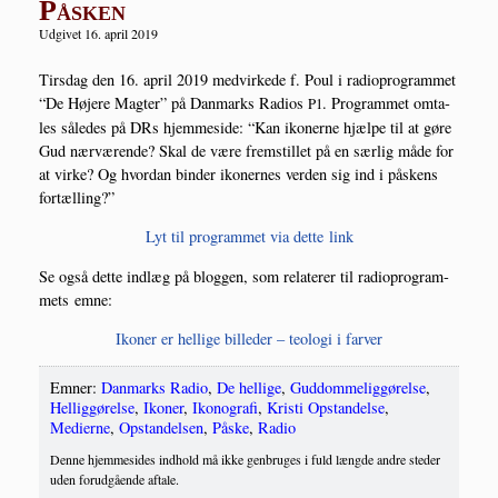
Påsken
Udgivet 16. april 2019
Tirs­dag den 16. april 2019 med­vir­ke­de f. Poul i radiopro­gram­met
“De Høje­re Mag­ter” på Dan­marks Radios
. Pro­gram­met omta­
P1
les såle­des på DRs hjem­mesi­de: “Kan iko­ner­ne hjæl­pe til at gøre
Gud nær­væ­ren­de? Skal de være frem­stil­let på en sær­lig måde for
at vir­ke? Og hvor­dan bin­der iko­ner­nes ver­den sig ind i påskens
fortælling?”
Lyt til pro­gram­met via det­te link
Se også det­te ind­læg på blog­gen, som rela­te­rer til radiopro­gram­
mets emne:
Iko­ner er hel­li­ge bil­le­der – teo­lo­gi i farver
Emner:
Danmarks Radio
,
De hellige
,
Guddommeliggørelse
,
Helliggørelse
,
Ikoner
,
Ikonografi
,
Kristi Opstandelse
,
Medierne
,
Opstandelsen
,
Påske
,
Radio
Denne hjemmesides indhold må ikke genbruges i fuld længde andre steder
uden forudgående aftale.