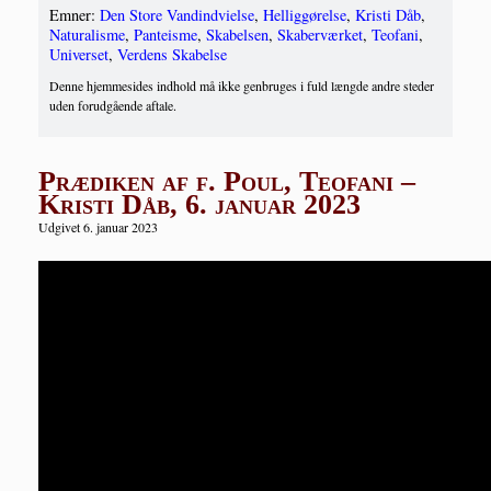
Emner:
Den Store Vandindvielse
,
Helliggørelse
,
Kristi Dåb
,
Naturalisme
,
Panteisme
,
Skabelsen
,
Skaberværket
,
Teofani
,
Universet
,
Verdens Skabelse
Denne hjemmesides indhold må ikke genbruges i fuld længde andre steder
uden forudgående aftale.
Prædiken af f. Poul, Teofani –
Kristi Dåb, 6. januar 2023
Udgivet 6. januar 2023