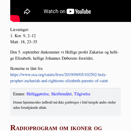
Læs­nin­ger:
1. Kor. 9, 2–12
Matt. 18, 23–35
Den 5. sep­tem­ber ihukom­mer vi Hel­li­ge pro­fet Zaka­ri­as og hel­li­
ge Eliza­beth, hel­li­ge Johan­nes Døbe­rens forældre.
Iko­ner­ne er lånt fra
https://www.oca.org/saints/lives/2019/09/05/102502-holy-
prophet-zachariah-and-righteous-elizabeth-parents-of-saint
Emner:
Helliggørelse
,
Skriftemålet
,
Tilgivelse
Denne hjemmesides indhold må ikke genbruges i fuld længde andre steder
uden forudgående aftale.
Radioprogram om ikoner og