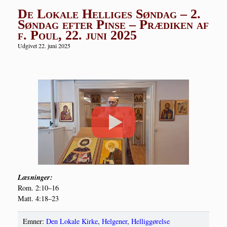
De Lokale Helliges Søndag – 2.
Søndag efter Pinse – Prædiken af
f. Poul, 22. juni 2025
Udgivet 22. juni 2025
Læs­nin­ger:
Rom. 2:10–16
Matt. 4:18–23
Emner:
Den Lokale Kirke
,
Helgener
,
Helliggørelse