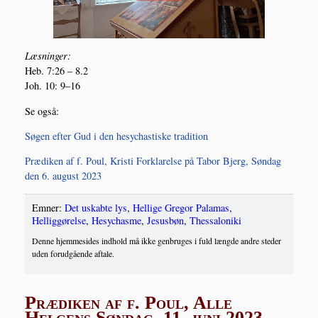
Læs­nin­ger:
Heb. 7:26 – 8.2
Joh. 10: 9–16
Se også:
Søgen efter Gud i den hesy­cha­sti­ske tradition
Præ­di­ken af f. Poul, Kri­sti For­kla­rel­se på Tabor Bjerg, Søn­dag
den 6. august 2023
Emner:
Det uskabte lys
,
Hellige Gregor Palamas
,
Helliggørelse
,
Hesychasme
,
Jesusbøn
,
Thessaloniki
Denne hjemmesides indhold må ikke genbruges i fuld længde andre steder
uden forudgående aftale.
Prædiken af f. Poul, Alle
Helgens Søndag, 11. juni 2023