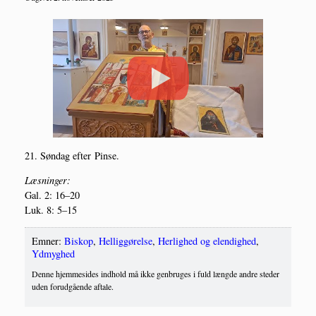
21. Søn­dag efter Pinse.
Læs­nin­ger:
Gal. 2: 16–20
Luk. 8: 5–15
Emner:
Biskop
,
Helliggørelse
,
Herlighed og elendighed
,
Ydmyghed
Denne hjemmesides indhold må ikke genbruges i fuld længde andre steder
uden forudgående aftale.