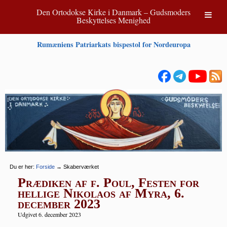
Den Ortodokse Kirke i Danmark – Gudsmoders
Beskyttelses Menighed
Rumæniens Patriarkats bispestol for Nordeuropa
Du er her:
Forside
→
Skaberværket
Prædiken af f. Poul, Festen for
hellige Nikolaos af Myra, 6.
december 2023
Udgivet 6. december 2023