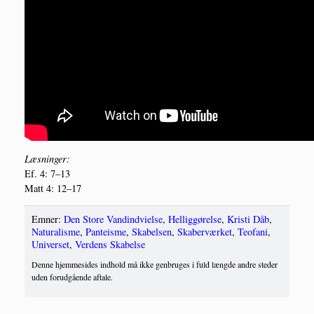
Læs­nin­ger:
Ef. 4: 7–13
Matt 4: 12–17
Emner:
Den Store Vandindvielse
,
Helliggørelse
,
Kristi Dåb
,
Naturalisme
,
Panteisme
,
Skabelsen
,
Skaberværket
,
Teofani
,
Universet
,
Verdens Skabelse
Denne hjemmesides indhold må ikke genbruges i fuld længde andre steder
uden forudgående aftale.