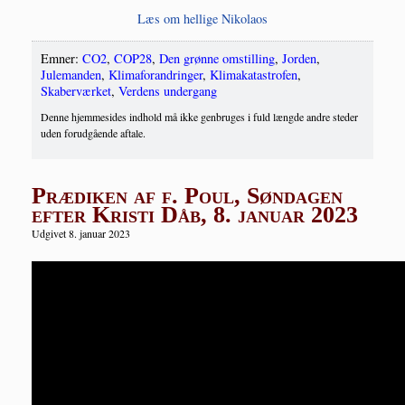
Læs om hel­li­ge Nikolaos
Emner:
CO2
,
COP28
,
Den grønne omstilling
,
Jorden
,
Julemanden
,
Klimaforandringer
,
Klimakatastrofen
,
Skaberværket
,
Verdens undergang
Denne hjemmesides indhold må ikke genbruges i fuld længde andre steder
uden forudgående aftale.
Prædiken af f. Poul, Søndagen
efter Kristi Dåb, 8. januar 2023
Udgivet 8. januar 2023