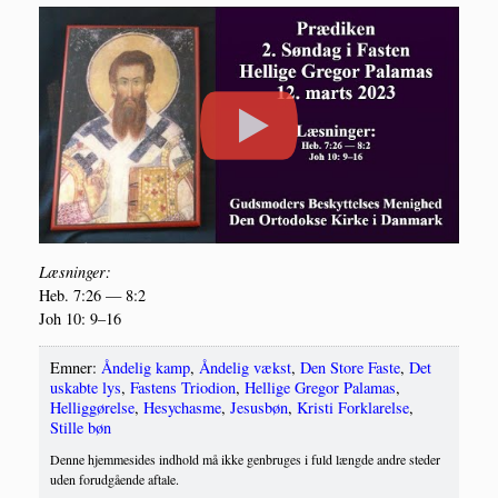
Læs­nin­ger:
Heb. 7:26 — 8:2
Joh 10: 9–16
Emner:
Åndelig kamp
,
Åndelig vækst
,
Den Store Faste
,
Det
uskabte lys
,
Fastens Triodion
,
Hellige Gregor Palamas
,
Helliggørelse
,
Hesychasme
,
Jesusbøn
,
Kristi Forklarelse
,
Stille bøn
Denne hjemmesides indhold må ikke genbruges i fuld længde andre steder
uden forudgående aftale.