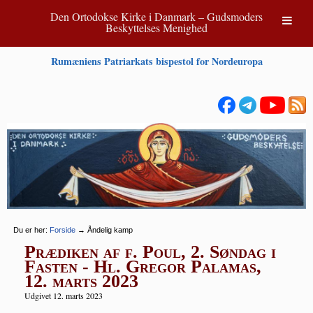
Den Ortodokse Kirke i Danmark – Gudsmoders
Beskyttelses Menighed
Rumæniens Patriarkats bispestol for Nordeuropa
Du er her:
Forside
→
Åndelig kamp
Prædiken af f. Poul, 2. Søndag i
Fasten - Hl. Gregor Palamas,
12. marts 2023
Udgivet 12. marts 2023