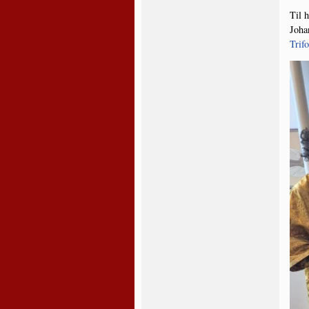
Til h
Johan
Tri­f