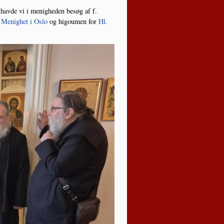
hav­de vi i menig­he­den besøg af f.
i Menighet i Oslo
og higou­men for
Hl.