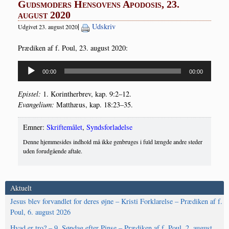
Gudsmoders Hensovens Apodosis, 23.
august 2020
|
Udskriv
Udgivet 23. august 2020
Præ­di­ken af f. Poul, 23. august 2020:
Lydafspiller
00:00
00:00
Epi­stel:
1. Kor­int­her­brev, kap. 9:2–12.
Evan­ge­li­um:
Mat­t­hæus, kap. 18:23–35.
Emner:
Skriftemålet
,
Syndsforladelse
Denne hjemmesides indhold må ikke genbruges i fuld længde andre steder
uden forudgående aftale.
Aktuelt
Jesus blev forvandlet for deres øjne – Kristi Forklarelse – Prædiken af f.
Poul, 6. august 2026
Hvad er tro? – 9. Søndag efter Pinse – Prædiken af f. Poul, 2. august