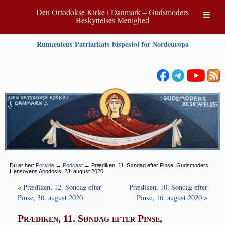
Den Ortodokse Kirke i Danmark – Gudsmoders
Beskyttelses Menighed
Rumæniens Patriarkats bispestol for Nordeuropa
Du er her:
Forside
→
Podcast
→
Prædiken, 11. Søndag efter Pinse, Gudsmoders
Hensovens Apodosis, 23. august 2020
«
Prædiken, 12. Søndag efter
Prædiken, 10. Søndag efter
Pinse, 30. august 2020
Pinse, 16. august 2020
»
Prædiken, 11. Søndag efter Pinse,