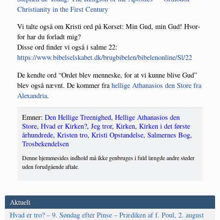
Chri­sti­a­ni­ty in the First Century
Vi tal­te også om Kri­sti ord på Kor­set: Min Gud, min Gud! Hvor­
for har du for­ladt mig?
Dis­se ord fin­der vi også i sal­me 22:
https://www.bibelselskabet.dk/brugbibelen/bibelenonline/Sl/22
De kend­te ord “Ordet blev men­ne­ske, for at vi kun­ne bli­ve Gud”
blev også nævnt. De kom­mer fra
hel­li­ge Atha­na­sios den Sto­re fra
Ale­xan­dria
.
Emner:
Den Hellige Treenighed
,
Hellige Athanasios den
Store
,
Hvad er Kirken?
,
Jeg tror
,
Kirken
,
Kirken i det første
århundrede
,
Kristen tro
,
Kristi Opstandelse
,
Salmernes Bog
,
Trosbekendelsen
Denne hjemmesides indhold må ikke genbruges i fuld længde andre steder
uden forudgående aftale.
Aktuelt
Hvad er tro? – 9. Søndag efter Pinse – Prædiken af f. Poul, 2. august