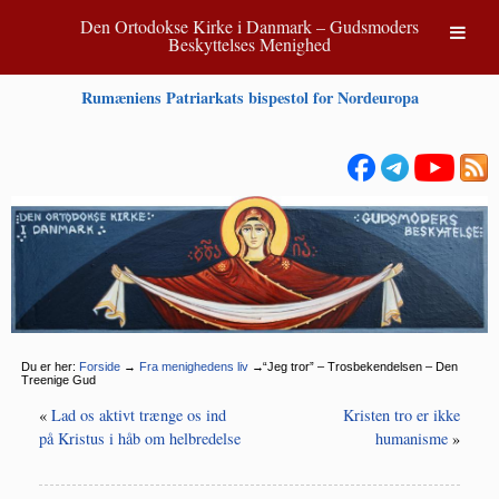
Den Ortodokse Kirke i Danmark – Gudsmoders
Beskyttelses Menighed
Rumæniens Patriarkats bispestol for Nordeuropa
Du er her:
Forside
→
Fra menighedens liv
→
“
Jeg tror” – Trosbekendelsen – Den
Treenige Gud
«
Lad os aktivt trænge os ind
Kristen tro er ikke
på Kristus i håb om helbredelse
humanisme
»