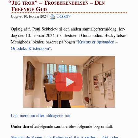
“
Jeg tror” – Trosbekendelsen – Den
Treenige Gud
|
Udskriv
Udgivet 10. februar 2024
Oplæg af f. Poul Seb­be­lov til den anden sam­ta­le­ef­ter­mid­dag, lør­
dag den 10. febru­ar 2024, i kaf­festu­en i Guds­mo­ders Beskyt­tel­ses
Menig­heds loka­ler, base­ret på bogen
“Kristus er opstan­den –
Orto­doks Kris­ten­dom”
:
Læs mere om efter­mid­da­ge­ne her
Under den efter­føl­gen­de sam­ta­le blev føl­gen­de bog omtalt:
Step­hen de Young: The Reli­gion of the Apost­les — Ortho­dox