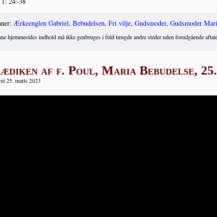
 1: 24–38
ner:
Ærkeenglen Gabriel
,
Bebudelsen
,
Fri vilje
,
Gudsmoder
,
Gudsmoder Mari
ne hjemmesides indhold må ikke genbruges i fuld længde andre steder uden forudgående aftale
ædiken af f. Poul, Maria Bebudelse, 25
et 25. marts 2023