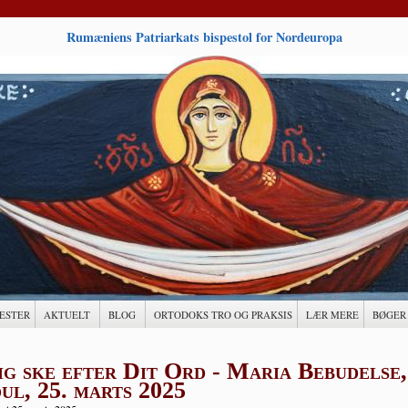
Rumæniens Patriarkats bispestol for Nordeuropa
ESTER
AKTUELT
BLOG
ORTODOKS TRO OG PRAKSIS
LÆR MERE
BØGER
g ske efter Dit Ord - Maria Bebudelse,
ul, 25. marts 2025