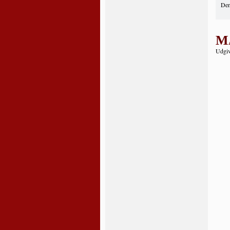
Den
Ma
Udgiv