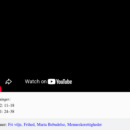
in­ger:
2: 11–18
1: 24–38
ner:
Fri vilje
,
Frihed
,
Maria Bebudelse
,
Menneskerettigheder