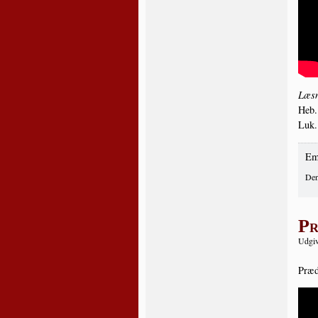
Læs­n
Heb.
Luk.
Em
Den
Pr
Udgiv
Præ­d