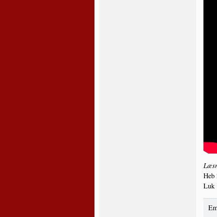
Læs­n
Heb 
Luk 
Em