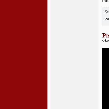
Luk.
Em
Den
Pr
Udgiv