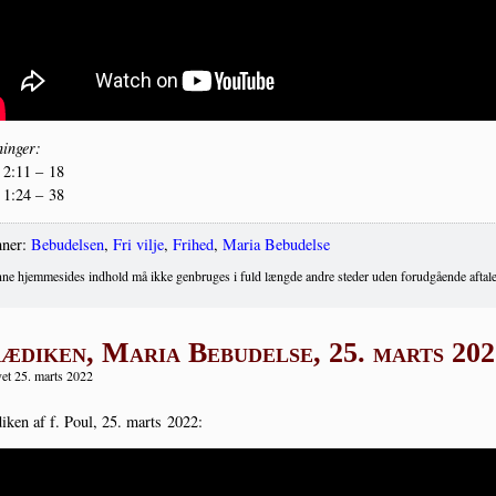
in­ger:
 2:11 – 18
 1:24 – 38
ner:
Bebudelsen
,
Fri vilje
,
Frihed
,
Maria Bebudelse
ne hjemmesides indhold må ikke genbruges i fuld længde andre steder uden forudgående aftale
ædiken, Maria Bebudelse, 25. marts 202
et 25. marts 2022
i­ken af f. Poul, 25. marts 2022: