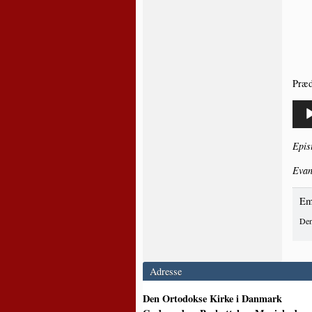
Præ­d
Lydaf
Epi­s
Evan­
Em
Den
Adresse
Den Ortodokse Kirke i Danmark