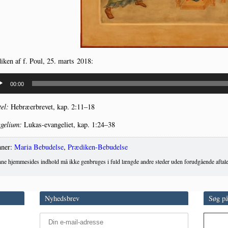
i­ken af f. Poul, 25. marts 2018:
spiller
00:00
tel:
Hebræ­er­bre­vet, kap. 2:11–18
ge­li­um:
Lukas-evan­ge­li­et, kap. 1:24–38
ner:
Maria Bebudelse
,
Prædiken-Bebudelse
ne hjemmesides indhold må ikke genbruges i fuld længde andre steder uden forudgående aftale
Nyhedsbrev
Søg på