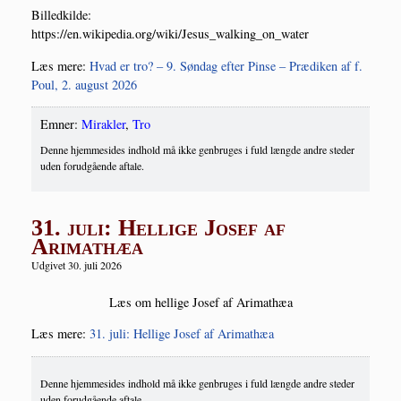
Bil­led­kil­de:
https://en.wikipedia.org/wiki/Jesus_walking_on_water
Læs mere:
Hvad er tro? – 9. Søn­dag efter Pin­se – Præ­di­ken af f.
Poul, 2. august 2026
Emner:
Mirakler
,
Tro
Denne hjemmesides indhold må ikke genbruges i fuld længde andre steder
uden forudgående aftale.
31. juli: Hellige Josef af
Arimathæa
Udgivet 30. juli 2026
Læs om hel­li­ge Josef af Arimathæa
Læs mere:
31. juli: Hel­li­ge Josef af Arimathæa
Denne hjemmesides indhold må ikke genbruges i fuld længde andre steder
uden forudgående aftale.