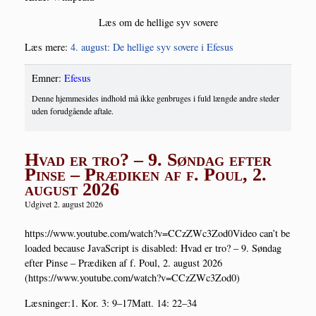
Læs om de hel­li­ge syv sovere
Læs mere:
4. august: De hel­li­ge syv sove­re i Efesus
Emner:
Efesus
Denne hjemmesides indhold må ikke genbruges i fuld længde andre steder
uden forudgående aftale.
Hvad er tro? – 9. Søndag efter
Pinse – Prædiken af f. Poul, 2.
august 2026
Udgivet 2. august 2026
https://www.youtube.com/watch?v=CCzZWc3Zod0Video can’t be
loa­ded becau­se Java­Script is disab­led: Hvad er tro? – 9. Søn­dag
efter Pin­se – Præ­di­ken af f. Poul, 2. august 2026
(https://www.youtube.com/watch?v=CCzZWc3Zod0)
Læs­nin­ger:1. Kor. 3: 9–17Matt. 14: 22–34