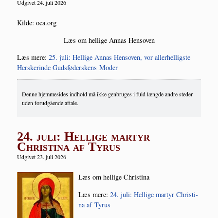
Udgivet 24. juli 2026
Kil­de: oca.org
Læs om hel­li­ge Annas Hensoven
Læs mere:
25. juli: Hel­li­ge Annas Hen­soven, vor aller­hel­lig­ste
Her­ske­rin­de Gud­s­fø­de­r­skens Moder
Denne hjemmesides indhold må ikke genbruges i fuld længde andre steder
uden forudgående aftale.
24. juli: Hellige martyr
Christina af Tyrus
Udgivet 23. juli 2026
Læs om hel­li­ge Christina
Læs mere:
24. juli: Hel­li­ge mar­tyr Chri­sti­
na af Tyrus