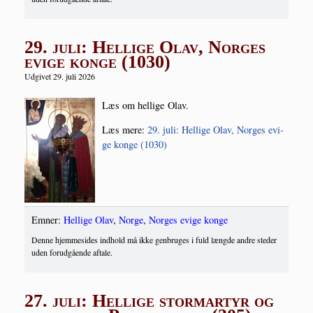
29. juli: Hellige Olav, Norges
evige konge (1030)
Udgivet 29. juli 2026
Læs om hel­li­ge Olav.
Læs mere:
29. juli: Hel­li­ge Olav, Nor­ges evi­
ge kon­ge (1030)
Emner:
Hellige Olav
,
Norge
,
Norges evige konge
Denne hjemmesides indhold må ikke genbruges i fuld længde andre steder
uden forudgående aftale.
27. juli: Hellige stormartyr og