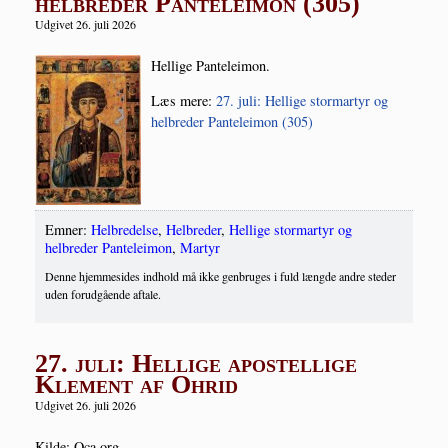
helbreder Panteleimon (305)
Udgivet 26. juli 2026
Hel­li­ge Panteleimon.
Læs mere:
27. juli: Hel­li­ge stormar­tyr og
hel­bre­der Pan­te­lei­mon (305)
Emner:
Helbredelse
,
Helbreder
,
Hellige stormartyr og
helbreder Panteleimon
,
Martyr
Denne hjemmesides indhold må ikke genbruges i fuld længde andre steder
uden forudgående aftale.
27. juli: Hellige apostellige
Klement af Ohrid
Udgivet 26. juli 2026
Kil­de: Oca.org