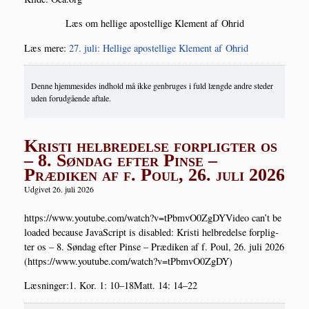
Læs om hel­li­ge apo­stel­li­ge Kle­ment af Ohrid
Læs mere:
27. juli: Hel­li­ge apo­stel­li­ge Kle­ment af Ohrid
Denne hjemmesides indhold må ikke genbruges i fuld længde andre steder
uden forudgående aftale.
Kristi helbredelse forpligter os
– 8. Søndag efter Pinse –
Prædiken af f. Poul, 26. juli 2026
Udgivet 26. juli 2026
https://www.youtube.com/watch?v=tPbmvO0ZgDYVideo can’t be
loa­ded becau­se Java­Script is disab­led: Kri­sti hel­bre­del­se for­plig­
ter os – 8. Søn­dag efter Pin­se – Præ­di­ken af f. Poul, 26. juli 2026
(https://www.youtube.com/watch?v=tPbmvO0ZgDY)
Læs­nin­ger:1. Kor. 1: 10–18Matt. 14: 14–22