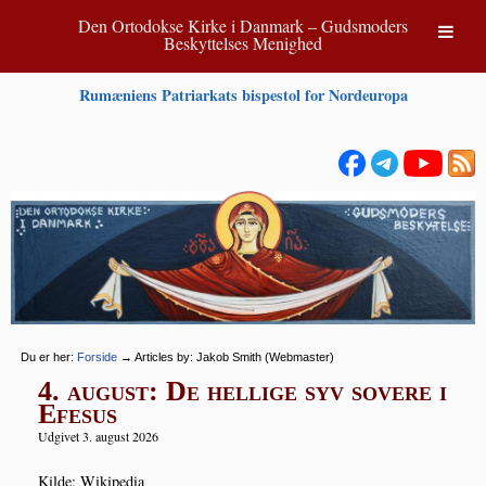
Den Ortodokse Kirke i Danmark – Gudsmoders
Beskyttelses Menighed
Rumæniens Patriarkats bispestol for Nordeuropa
Du er her:
Forside
→
Articles by: Jakob Smith (Webmaster)
4. august: De hellige syv sovere i
Efesus
Udgivet 3. august 2026
Kil­de: Wikipedia